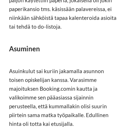
paljon käytettiin paperia, jokaisella oli jokin
paperikansio tms. käsissään palavereissa, ei
niinkään sähköistä tapaa kalenteroida asioita
tai tehdä to do-listoja.
Asuminen
Asuinkulut sai kuriin jakamalla asunnon
toisen opiskelijan kanssa. Varasimme
majoituksen Booking.comin kautta ja
valikoimme sen pääasiassa sijainnin
perusteella, että kummallakin olisi suurin
piirtein sama matka työpaikalle. Edullinen
hinta oli totta kai etusijalla.