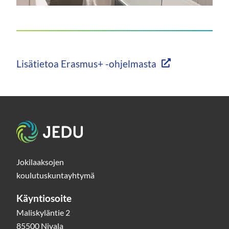
https://jedu.fi/wp-
content/uploads/2026/02/wolfsburg_-9.jpg
Lisätietoa Erasmus+ -ohjelmasta
Etusivu
Jokilaaksojen
koulutuskuntayhtymä
Käyntiosoite
Maliskyläntie 2
85500 Nivala