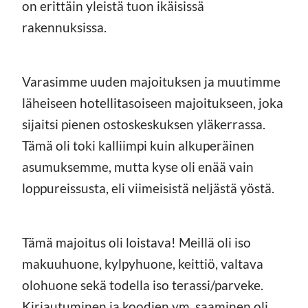
on erittäin yleistä tuon ikäisissä
rakennuksissa.
Varasimme uuden majoituksen ja muutimme
läheiseen hotellitasoiseen majoitukseen, joka
sijaitsi pienen ostoskeskuksen yläkerrassa.
Tämä oli toki kalliimpi kuin alkuperäinen
asumuksemme, mutta kyse oli enää vain
loppureissusta, eli viimeisistä neljästä yöstä.
Tämä majoitus oli loistava! Meillä oli iso
makuuhuone, kylpyhuone, keittiö, valtava
olohuone sekä todella iso terassi/parveke.
Kirjautuminen ja koodien ym. saaminen oli