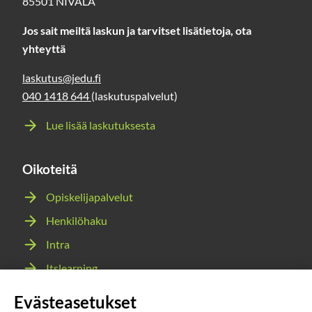
85501 NIVALA
Jos sait meiltä laskun ja tarvitset lisätietoja, ota
yhteyttä
laskutus@jedu.fi
040 1418 644
(laskutuspalvelut)
Lue lisää laskutuksesta
Oikoteitä
Opiskelijapalvelut
Henkilöhaku
Intra
Itslearning
Webmail
Evästeasetukset