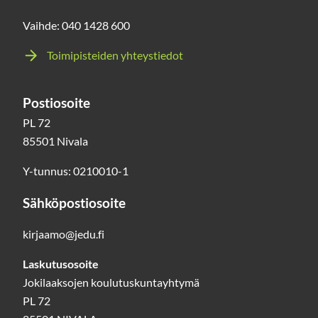
Vaihde: 040 1428 600
Toimipisteiden yhteystiedot
Postiosoite
PL 72
85501 Nivala
Y-tunnus: 0210010-1
Sähköpostiosoite
kirjaamo@jedu.fi
Laskutusosoite
Jokilaaksojen koulutuskuntayhtymä
PL 72