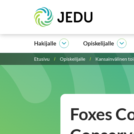
Siirry
Etusivu
sisältöön
Hakijalle
Opiskelijalle
Hakijalle
Opisk
alasivut
alasi
Etusivu
Opiskelijalle
Kansainvälinen to
Foxes C