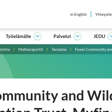
in English
Yhteysti
Työelämälle
Palvelut
JEDU
elijalle
Työelämälle
Palvelut
vut
alasivut
alasivut
iminta
Matkaraportit
Tanzania
Foxes Community and 
ommunity and Wild