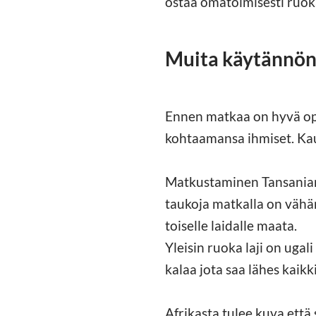
ostaa omatoimisesti ruok
Muita käytännön
Ennen matkaa on hyvä ope
kohtaamansa ihmiset. Kaup
Matkustaminen Tansanian si
taukoja matkalla on vähä
toiselle laidalle maata.
Yleisin ruoka laji on ugali
kalaa jota saa lähes kaikk
Afrikasta tulee kuva että