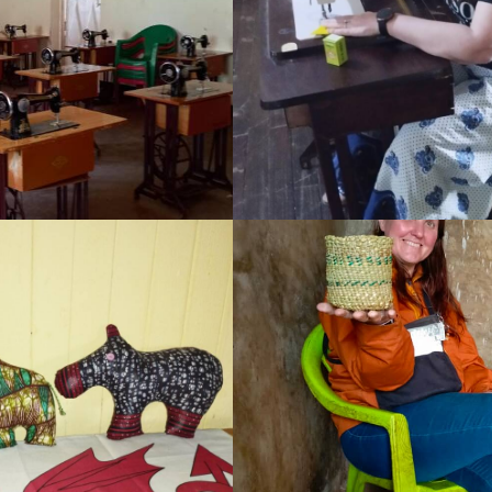
https://jedu.fi/wp-
2/20240410_113716.jpg
content/uploads/2026/02/