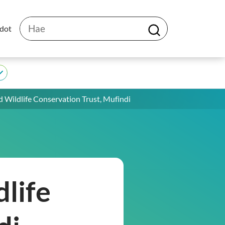
Hae
edot
H
a
e
JEDU
alasivut
Wildlife Conservation Trust, Mufindi
life