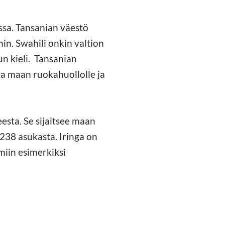
ssa. Tansanian väestö
in. Swahili onkin valtion
un kieli. Tansanian
ta maan ruokahuollolle ja
eesta. Se sijaitsee maan
238 asukasta. Iringa on
miin esimerkiksi