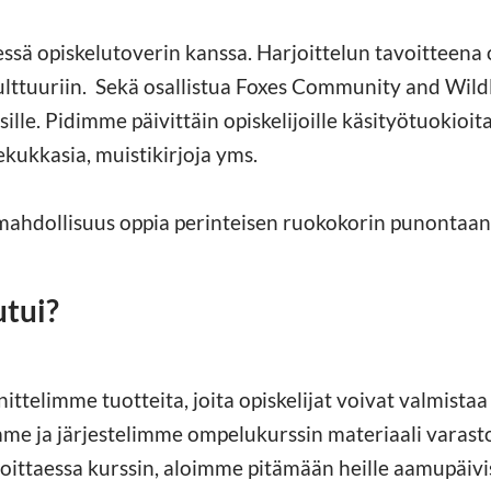
ssä opiskelutoverin kanssa. Harjoittelun tavoitteena 
ulttuuriin. Sekä osallistua Foxes Community and Wild
lle. Pidimme päivittäin opiskelijoille käsityötuokioit
ekukkasia, muistikirjoja yms.
 mahdollisuus oppia perinteisen ruokokorin punontaan
utui?
ttelimme tuotteita, joita opiskelijat voivat valmistaa
imme ja järjestelimme ompelukurssin materiaali varast
loittaessa kurssin, aloimme pitämään heille aamupäivi