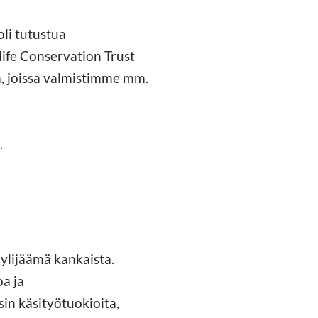
oli tutustua
life Conservation Trust
a, joissa valmistimme mm.
.
 ylijäämä kankaista.
oa ja
sin käsityötuokioita,