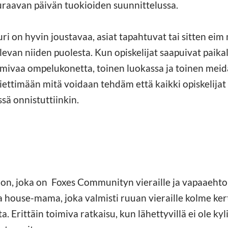
euraavan päivän tuokioiden suunnittelussa.
ri on hyvin joustavaa, asiat tapahtuvat tai sitten eim
van niiden puolesta. Kun opiskelijat saapuivat paika
imivaa ompelukonetta, toinen luokassa ja toinen meid
miettimään mitä voidaan tehdäm että kaikki opiskelijat
sä onnistuttiinkin.
n, joka on Foxes Communityn vieraille ja vapaaehtois
ma house-mama, joka valmisti ruuan vieraille kolme ker
. Erittäin toimiva ratkaisu, kun lähettyvillä ei ole kyli