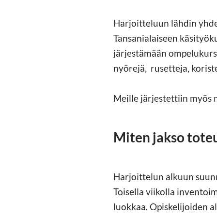
Harjoitteluun lähdin yhde
Tansanialaiseen käsityök
järjestämään ompelukurssi
nyörejä, rusetteja, korist
Meille järjestettiin myös
Miten jakso tote
Harjoittelun alkuun suunni
Toisella viikolla invento
luokkaa. Opiskelijoiden a