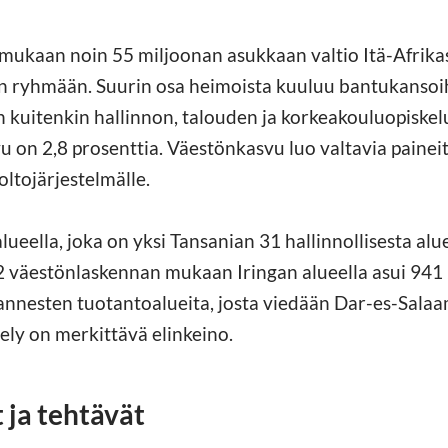
mukaan noin 55 miljoonan asukkaan valtio Itä-Afrika
en ryhmään. Suurin osa heimoista kuuluu bantukansoih
on kuitenkin hallinnon, talouden ja korkeakouluopiskel
 on 2,8 prosenttia. Väestönkasvu luo valtavia painei
ltojärjestelmälle.
alueella, joka on yksi Tansanian 31 hallinnollisesta alu
 väestönlaskennan mukaan Iringan alueella asui 941 
annesten tuotantoalueita, josta viedään Dar-es-Salaa
ely on merkittävä elinkeino.
 ja tehtävät