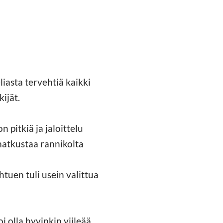
iasta tervehtiä kaikki
ijät.
 pitkiä ja jaloittelu
matkustaa rannikolta
ohtuen tuli usein valittua
i olla hyvinkin viileää