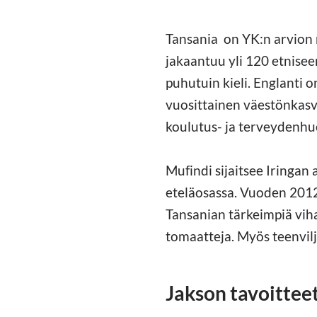
Tansania on YK:n arvion 
jakaantuu yli 120 etnise
puhutuin kieli. Englanti 
vuosittainen väestönkasvu
koulutus- ja terveydenhuo
Mufindi sijaitsee Iringan 
eteläosassa. Vuoden 2012
Tansanian tärkeimpiä vih
tomaatteja. Myös teenvilj
Jakson tavoitteet