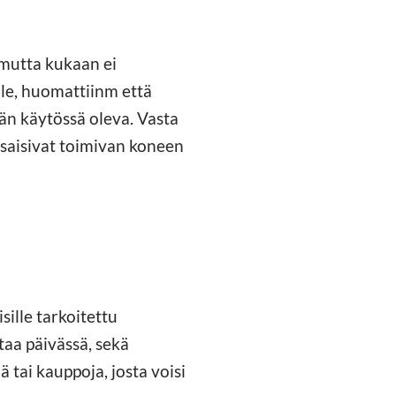
 mutta kukaan ei
lle, huomattiinm että
än käytössä oleva. Vasta
 saisivat toimivan koneen
ille tarkoitettu
taa päivässä, sekä
ä tai kauppoja, josta voisi