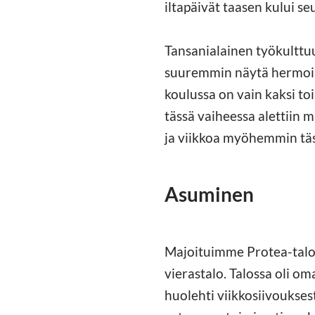
iltapäivät taasen kului s
Tansanialainen työkulttuu
suuremmin näytä hermoile
koulussa on vain kaksi to
tässä vaiheessa alettiin 
ja viikkoa myöhemmin täs
Asuminen
Majoituimme Protea-taloo
vierastalo. Talossa oli o
huolehti viikkosiivouksesta