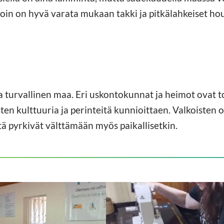
loin on hyvä varata mukaan takki ja pitkälahkeiset hou
a turvallinen maa. Eri uskontokunnat ja heimot ovat t
ten kulttuuria ja perinteitä kunnioittaen. Valkoisten 
itä pyrkivät välttämään myös paikallisetkin.