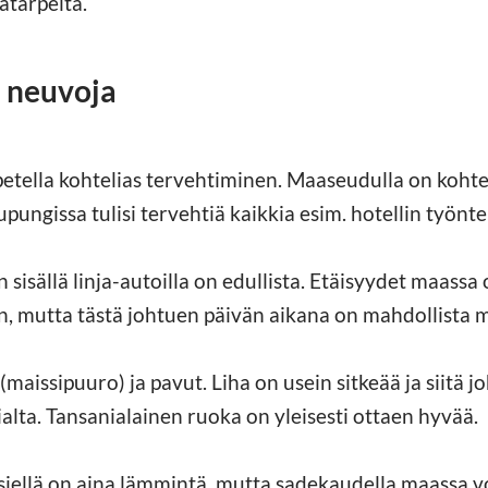
atarpeita.
 neuvoja
tella kohtelias tervehtiminen. Maaseudulla on kohtel
ungissa tulisi tervehtiä kaikkia esim. hotellin työntek
sällä linja-autoilla on edullista. Etäisyydet maassa on
n, mutta tästä johtuen päivän aikana on mahdollista 
 (maissipuuro) ja pavut. Liha on usein sitkeää ja siitä j
ialta. Tansanialainen ruoka on yleisesti ottaen hyvää.
 siellä on aina lämmintä, mutta sadekaudella maassa vo