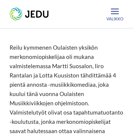
Siirry
Etusivu
sisältöön
VALIKKO
Reilu kymmenen Oulaisten yksikön
merkonomiopiskelijaa oli mukana
valmistelemassa Martti Suosalon, Iiro
Rantalan ja Lotta Kuusiston tähdittämää 4
pientä annosta -musiikkikomediaa, joka
kuului tänä vuonna Oulaisten
Musiikkiviikkojen ohjelmistoon.
Valmistelutyöt olivat osa tapahtumatuotanto
-koulutusta, jonka merkonomiopiskelijat
saavat halutessaan ottaa valinnaisena