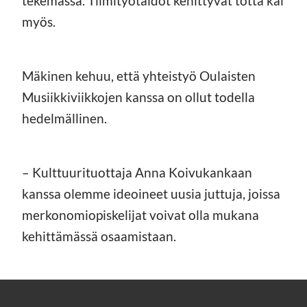
tekemässä. Tiimityötaidot kehittyvät totta kai
myös.
Mäkinen kehuu, että yhteistyö Oulaisten
Musiikkiviikkojen kanssa on ollut todella
hedelmällinen.
– Kulttuurituottaja Anna Koivukankaan
kanssa olemme ideoineet uusia juttuja, joissa
merkonomiopiskelijat voivat olla mukana
kehittämässä osaamistaan.