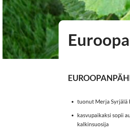
Euroopa
EUROOPANPÄHKIN
tuonut Merja Syrjälä
kasvupaikaksi sopii a
kalkinsuosija