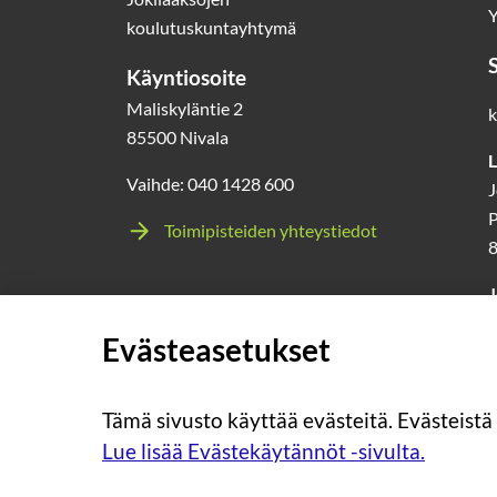
Y
koulutuskuntayhtymä
Käyntiosoite
Maliskyläntie 2
k
85500 Nivala
L
Vaihde: 040 1428 600
J
P
Toimipisteiden yhteystiedot
J
l
Evästeasetukset
0
Tämä sivusto käyttää evästeitä. Evästeistä
Lue lisää Evästekäytännöt -sivulta.