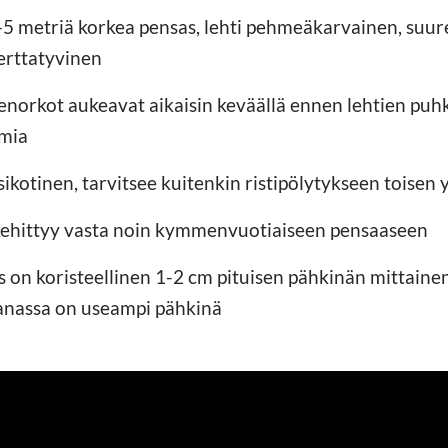
-5 metriä korkea pensas, lehti pehmeäkarvainen, suu
herttatyvinen
denorkot aukeavat aikaisin keväällä ennen lehtien pu
mia
sikotinen, tarvitsee kuitenkin ristipölytykseen toisen 
 kehittyy vasta noin kymmenvuotiaiseen pensaaseen
 on koristeellinen 1-2 cm pituisen pähkinän mittaine
vanassa on useampi pähkinä