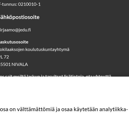
-tunnus: 0210010-1
Sähköpostiosoite
irjaamo@jedu.fi
askutusosoite
okilaaksojen koulutuskuntayhtymä
L 72
85501 NIVALA
os sait meiltä laskun ja tarvitset lisätietoja, ota yhteyttä
askutus@jedu.fi
40 1418 644
(laskutuspalvelut)
Lue lisää laskutuksesta
 osa on välttämättömiä ja osaa käytetään analytiikka- 