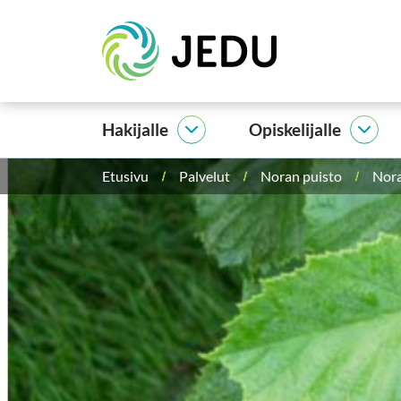
Siirry
Etusivu
sisältöön
Hakijalle
Opiskelijalle
Hakijalle
Opisk
alasivut
alasi
Etusivu
Palvelut
Noran puisto
Nora