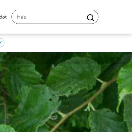
Hae
edot
H
a
e
JEDU
alasivut