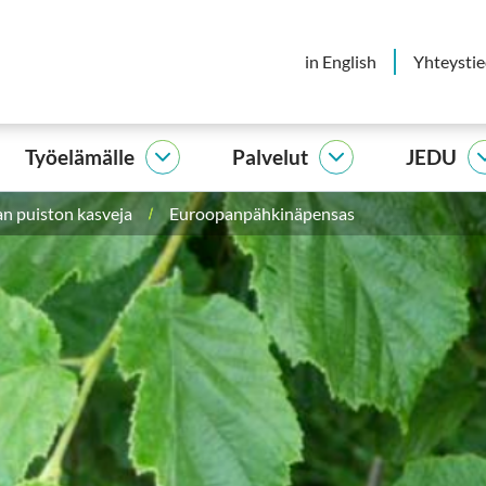
in English
Yhteysti
Työelämälle
Palvelut
JEDU
elijalle
Työelämälle
Palvelut
vut
alasivut
alasivut
n puiston kasveja
Euroopanpähkinäpensas