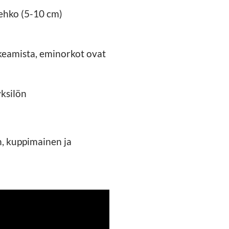
rehko (5-10 cm)
hkeamista, eminorkot ovat
yksilön
n, kuppimainen ja