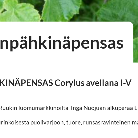
npähkinäpensas
ÄPENSAS Corylus avellana I-V
 Ruukin luomumarkkinoilta, Inga Nuojuan alkuperää La
urinkoisesta puolivarjoon, tuore, runsasravinteinen 