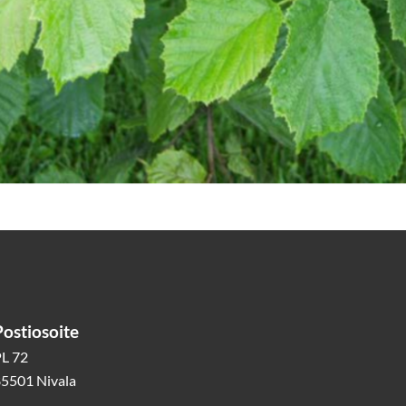
Postiosoite
L 72
5501 Nivala