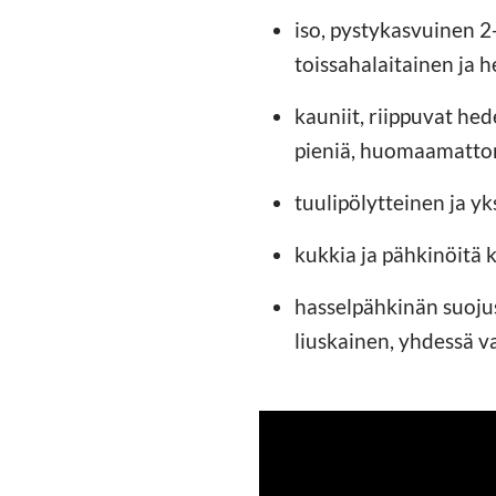
iso, pystykasvuinen 2
toissahalaitainen ja 
kauniit, riippuvat he
pieniä, huomaamatto
tuulipölytteinen ja yk
kukkia ja pähkinöitä
hasselpähkinän suojus
liuskainen, yhdessä 