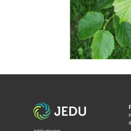
Etusivu
P
8
Jokilaaksojen