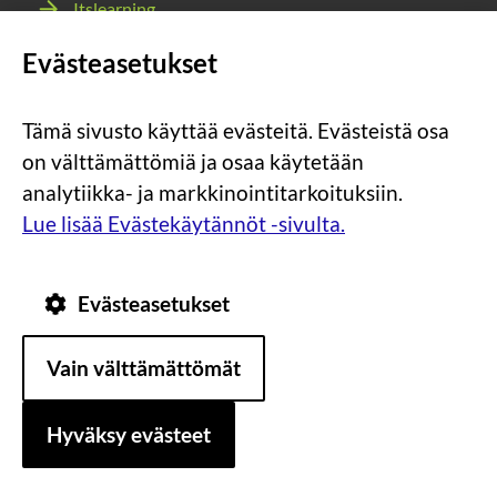
Itslearning
Webmail
Evästeasetukset
Wilma
Tämä sivusto käyttää evästeitä. Evästeistä osa
Sosiaalinen
Sosiaalinen
Sosiaalinen
Sosiaalinen
on välttämättömiä ja osaa käytetään
media:
media:
media:
media:
analytiikka- ja markkinointitarkoituksiin.
instagram
facebook
youtube
snapchat
Lue lisää Evästekäytännöt -sivulta.
Evästeasetukset
Tietosuoja
Tietoa
Vain välttämättömät
evästeistä
Saavutettavuus
Hyväksy evästeet
Asiakirjajulkisuuskuvaus
Sivun alkuun