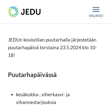
Siirry
Etusivu
sisältöön
VALIKKO
JEDUn koulutilan puutarhalla järjestetään
puutarhapäivä torstaina 23.5.2024 klo 10-
18!
Puutarhapäivässä
kesäkukka-, viherkasvi- ja
vihannestarjouksia