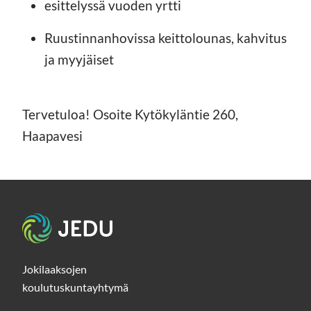
esittelyssä vuoden yrtti
Ruustinnanhovissa keittolounas, kahvitus
ja myyjäiset
Tervetuloa! Osoite Kytökyläntie 260,
Haapavesi
Etusivu
Jokilaaksojen
koulutuskuntayhtymä