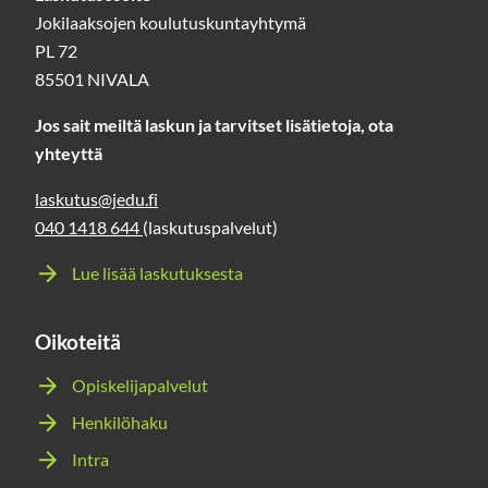
Jokilaaksojen koulutuskuntayhtymä
PL 72
85501 NIVALA
Jos sait meiltä laskun ja tarvitset lisätietoja, ota
yhteyttä
laskutus@jedu.fi
040 1418 644
(laskutuspalvelut)
Lue lisää laskutuksesta
Oikoteitä
Opiskelijapalvelut
Henkilöhaku
Intra