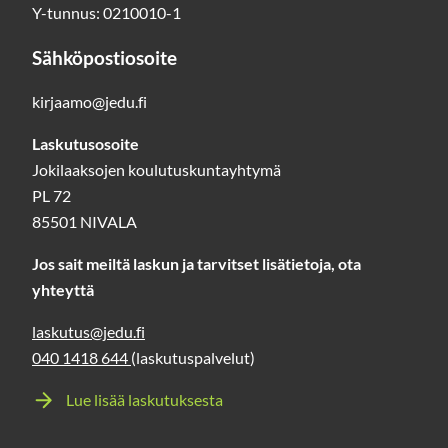
Y-tunnus: 0210010-1
Sähköpostiosoite
kirjaamo@jedu.fi
Laskutusosoite
Jokilaaksojen koulutuskuntayhtymä
PL 72
85501 NIVALA
Jos sait meiltä laskun ja tarvitset lisätietoja, ota
yhteyttä
laskutus@jedu.fi
040 1418 644
(laskutuspalvelut)
Lue lisää laskutuksesta