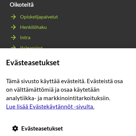
Oikoteitä
Opiskelijapalvelut
Henkilöhaku
Intra
Itslearning
Webmail
Evästeasetukset
Wilma
Tämä sivusto käyttää evästeitä. Evästeistä osa
Sosiaalinen
Sosiaalinen
Sosiaalinen
Sosiaalinen
on välttämättömiä ja osaa käytetään
media:
media:
media:
media:
analytiikka- ja markkinointitarkoituksiin.
instagram
facebook
youtube
snapchat
Lue lisää Evästekäytännöt -sivulta.
Evästeasetukset
Tietosuoja