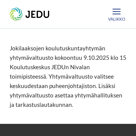
Siirry
Etusivu
sisältöön
VALIKKO
Jokilaaksojen koulutuskuntayhtymän
yhtymävaltuusto kokoontuu 9.10.2025 klo 15
Koulutuskeskus JEDUn Nivalan
toimipisteessä. Yhtymävaltuusto valitsee
keskuudestaan puheenjohtajiston. Lisäksi
yhtymävaltuusto asettaa yhtymähallituksen
ja tarkastuslautakunnan.