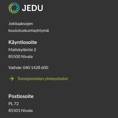
Etusivu
Jokilaaksojen
koulutuskuntayhtymä
Käyntiosoite
Maliskyläntie 2
85500 Nivala
Vaihde: 040 1428 600
Toimipisteiden yhteystiedot
Postiosoite
PL 72
85501 Nivala