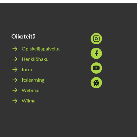
Oikoteitä
Sosiaalinen
media:
Opiskelijapalvelut
Sosiaalinen
instagram
Henkilöhaku
media:
Sosiaalinen
facebook
Intra
media:
Itslearning
Sosiaalinen
youtube
media:
Webmail
snapchat
Wilma