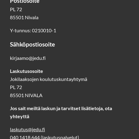
Postiosoite
tekniset
PL 72
85501 Nivala
asiat
hallussa.
Y-tunnus: 0210010-1
Sähköpostiosoite
kirjaamo@jedu.fi
Laskutusosoite
Jokilaaksojen koulutuskuntayhtymä
PL 72
85501 NIVALA
Jos sait meiltä laskun ja tarvitset lisätietoja, ota
yhteyttä
laskutus@jedu.fi
040 1418 644
(laskutuspalvelut)