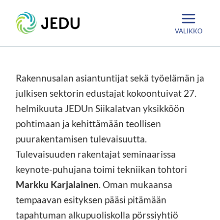
Siirry
Etusivu
sisältöön
VALIKKO
Rakennusalan asiantuntijat sekä työelämän ja
julkisen sektorin edustajat kokoontuivat 27.
helmikuuta JEDUn Siikalatvan yksikköön
pohtimaan ja kehittämään teollisen
puurakentamisen tulevaisuutta.
Tulevaisuuden rakentajat seminaarissa
keynote-puhujana toimi tekniikan tohtori
Markku Karjalainen
. Oman mukaansa
tempaavan esityksen pääsi pitämään
tapahtuman alkupuoliskolla pörssiyhtiö