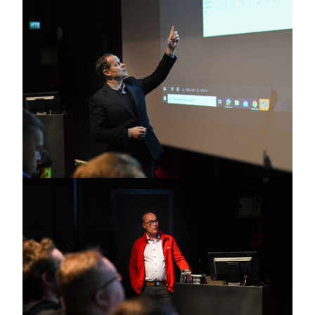
Siikalatvan
kunnanjohtaja
Pekka
Iivari
esittelee
alueen