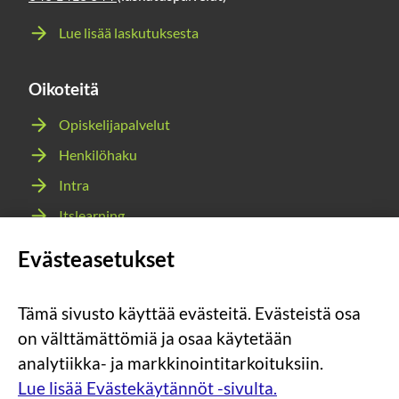
Lue lisää laskutuksesta
Oikoteitä
Opiskelijapalvelut
Henkilöhaku
Intra
Itslearning
Webmail
Evästeasetukset
Wilma
Tämä sivusto käyttää evästeitä. Evästeistä osa
Sosiaalinen
Sosiaalinen
Sosiaalinen
Sosiaalinen
on välttämättömiä ja osaa käytetään
media:
media:
media:
media:
analytiikka- ja markkinointitarkoituksiin.
instagram
facebook
youtube
snapchat
Lue lisää Evästekäytännöt -sivulta.