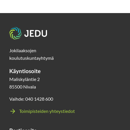
LapWall
Oyj:n
Kari
Viljamaa
Etusivu
kertoo,
että
Jokilaaksojen
työelämässä
koulutuskuntayhtymä
vaaditaan
Käyntiosoite
koko
Maliskyläntie 2
ajan
85500 Nivala
kovempia
Vaihde: 040 1428 600
osaajia,
joilla
Toimipisteiden yhteystiedot
on
myös