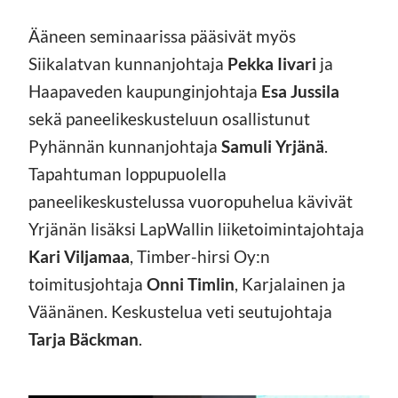
Ääneen seminaarissa pääsivät myös
Siikalatvan kunnanjohtaja
Pekka Iivari
ja
Haapaveden kaupunginjohtaja
Esa Jussila
sekä paneelikeskusteluun osallistunut
Pyhännän kunnanjohtaja
Samuli Yrjänä
.
Tapahtuman loppupuolella
paneelikeskustelussa vuoropuhelua kävivät
Yrjänän lisäksi LapWallin liiketoimintajohtaja
Kari Viljamaa
, Timber-hirsi Oy:n
toimitusjohtaja
Onni Timlin
, Karjalainen ja
Väänänen. Keskustelua veti seutujohtaja
Tarja Bäckman
.