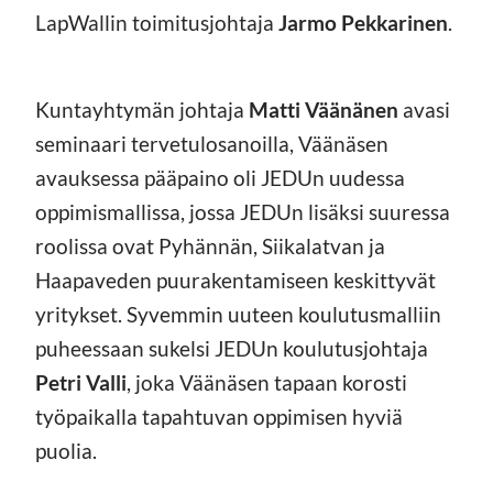
LapWallin toimitusjohtaja
Jarmo Pekkarinen
.
Kuntayhtymän johtaja
Matti Väänänen
avasi
seminaari tervetulosanoilla, Väänäsen
avauksessa pääpaino oli JEDUn uudessa
oppimismallissa, jossa JEDUn lisäksi suuressa
roolissa ovat Pyhännän, Siikalatvan ja
Haapaveden puurakentamiseen keskittyvät
yritykset. Syvemmin uuteen koulutusmalliin
puheessaan sukelsi JEDUn koulutusjohtaja
Petri Valli
, joka Väänäsen tapaan korosti
työpaikalla tapahtuvan oppimisen hyviä
puolia.