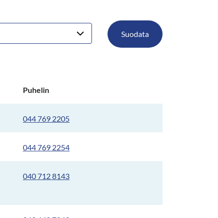
Suodata
Puhelin
044 769 2205
044 769 2254
040 712 8143