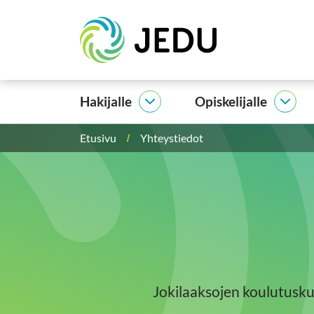
Siirry
Etusivu
sisältöön
Hakijalle
Opiskelijalle
Hakijalle
Opisk
alasivut
alasi
Etusivu
Yhteystiedot
Jokilaaksojen koulutusku