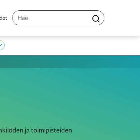
Hae
edot
H
a
e
JEDU
alasivut
kilöden ja toimipisteiden