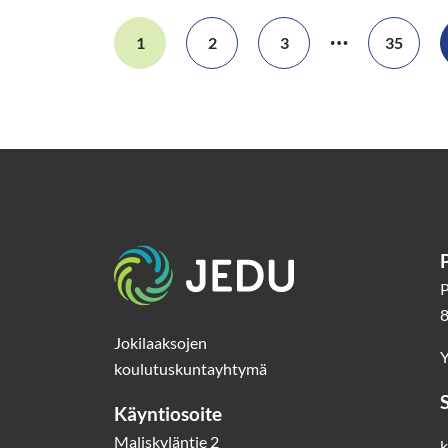
…
1
2
3
35
Etusivu
P
8
Jokilaaksojen
Y
koulutuskuntayhtymä
Käyntiosoite
Maliskyläntie 2
k