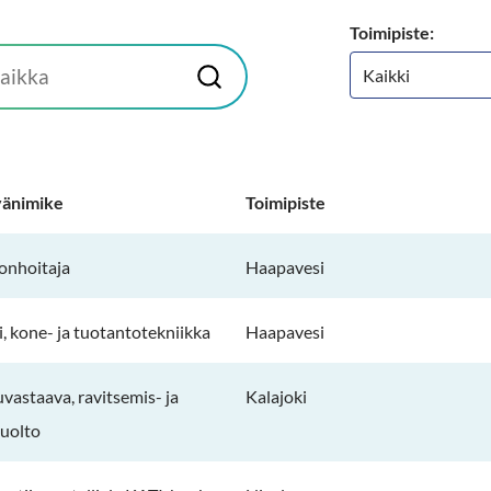
Toimipiste:
H
a
e
vänimike
Toimipiste
onhoitaja
Haapavesi
i, kone- ja tuotantotekniikka
Haapavesi
uvastaava, ravitsemis- ja
Kalajoki
huolto