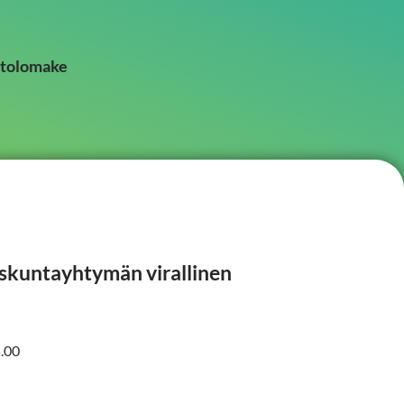
tolomake
uskuntayhtymän virallinen
5.00