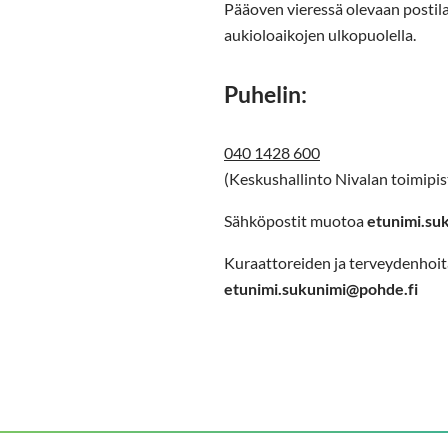
Pääoven vieressä olevaan postila
aukioloaikojen ulkopuolella.
Puhelin:
040 1428 600
(Keskushallinto Nivalan toimipis
Sähköpostit muotoa
etunimi.su
Kuraattoreiden ja terveydenhoi
etunimi.sukunimi@pohde.fi