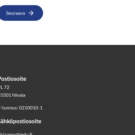
Seuraava
Postiosoite
L 72
5501 Nivala
-tunnus: 0210010-1
Sähköpostiosoite
irjaamo@jedu.fi