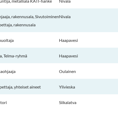
untija, metalliala KATI-hanke
Nivala
jaaja, rakennusala, Sivutoiminen
Nivala
pettaja, rakennusala
huoltaja
Haapavesi
a, Telma-ryhmä
Haapavesi
taohjaaja
Oulainen
pettaja, yhteiset aineet
Ylivieska
tori
Siikalatva