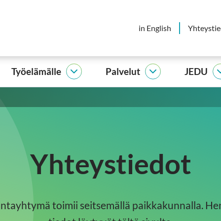
in English
Yhteysti
Työelämälle
Palvelut
JEDU
elijalle
Työelämälle
Palvelut
vut
alasivut
alasivut
Yhteystiedot
ntayhtymä toimii seitsemällä paikkakunnalla. Hen