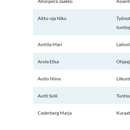
Ahonperä Jaakko
Asiant
Aitto-oja Niko
Työnoh
tuntio
Anttila Mari
Laitos
Arola Elisa
Ohjaaj
Autio Niina
Liikun
Autti Soili
Tuntio
Cederberg Marja
Kuraat