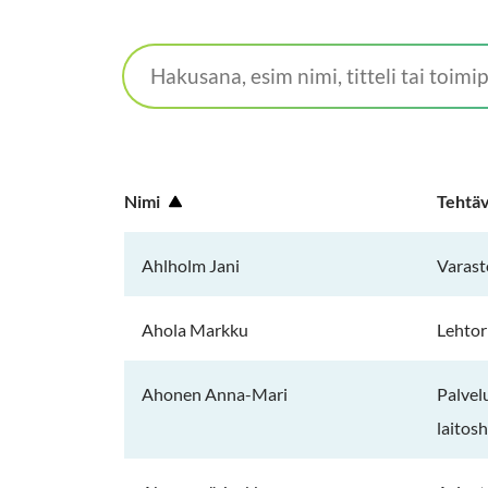
Hakusana,
esim
nimi,
titteli
tai
Nimi
Tehtä
toimipaikka
Ahlholm Jani
Varast
Ahola Markku
Lehtor
Ahonen Anna-Mari
Palvel
laitos