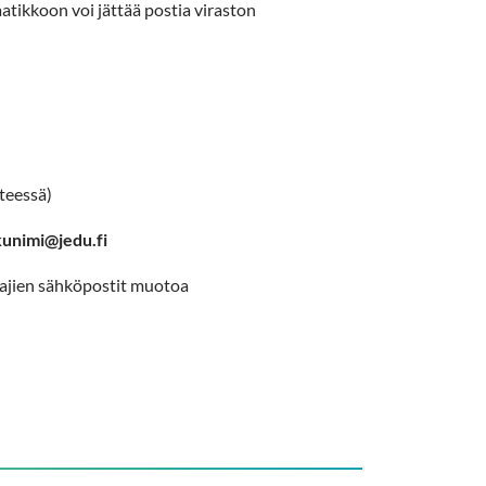
atikkoon voi jättää postia viraston
teessä)
kunimi@jedu.fi
tajien sähköpostit muotoa