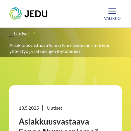
Siirry
Etusivu
sisältöön
VALIKKO
Uutiset
Asiakkuusvastaava Sanna Nurmesniemeä motivoi
yhteistyö ja ratkaisujen löytäminen
13.5.2025
Uutiset
Asiakkuusvastaava