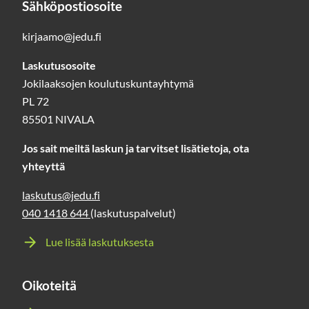
Sähköpostiosoite
kirjaamo@jedu.fi
Laskutusosoite
Jokilaaksojen koulutuskuntayhtymä
PL 72
85501 NIVALA
Jos sait meiltä laskun ja tarvitset lisätietoja, ota
yhteyttä
laskutus@jedu.fi
040 1418 644
(laskutuspalvelut)
Lue lisää laskutuksesta
Oikoteitä