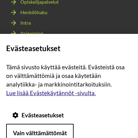
Opiskelijapalvelut
Henkilöhaku
Intra
Itslearning
Webmail
Evästeasetukset
Wilma
Tämä sivusto käyttää evästeitä. Evästeistä osa
Sosiaalinen
Sosiaalinen
Sosiaalinen
Sosiaalinen
on välttämättömiä ja osaa käytetään
media:
media:
media:
media:
analytiikka- ja markkinointitarkoituksiin.
instagram
facebook
youtube
snapchat
Lue lisää Evästekäytännöt -sivulta.
Evästeasetukset
Tietosuoja
Tietoa
Vain välttämättömät
evästeistä