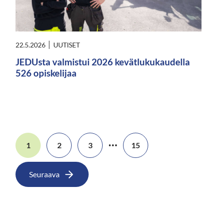
22.5.2026
UUTISET
JEDUsta valmistui 2026 kevätlukukaudella
526 opiskelijaa
…
1
2
3
15
Seuraava