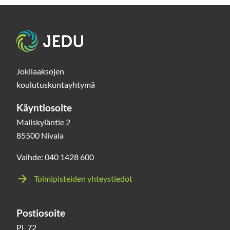
Etusivu
Jokilaaksojen
koulutuskuntayhtymä
Käyntiosoite
Maliskyläntie 2
85500 Nivala
Vaihde: 040 1428 600
Toimipisteiden yhteystiedot
Postiosoite
PL 72