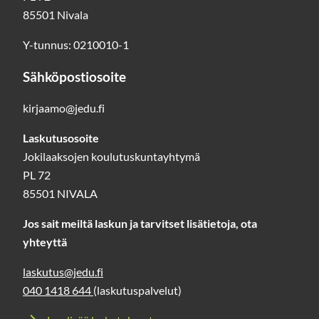
85501 Nivala
Y-tunnus: 0210010-1
Sähköpostiosoite
kirjaamo@jedu.fi
Laskutusosoite
Jokilaaksojen koulutuskuntayhtymä
PL 72
85501 NIVALA
Jos sait meiltä laskun ja tarvitset lisätietoja, ota
yhteyttä
laskutus@jedu.fi
040 1418 644
(laskutuspalvelut)