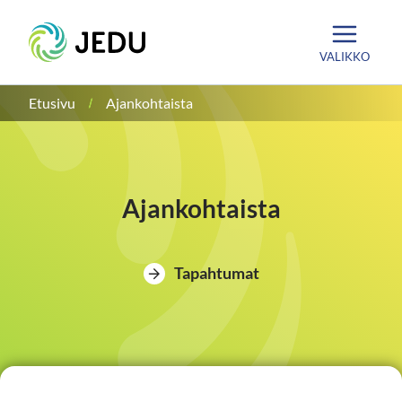
Siirry
Etusivu
sisältöön
VALIKKO
Etusivu
Ajankohtaista
Ajankohtaista
Tapahtumat