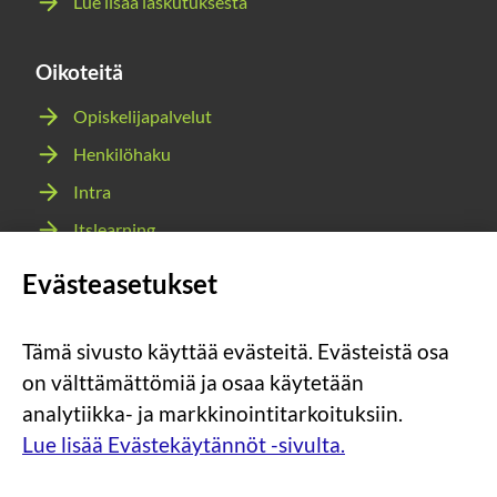
Lue lisää laskutuksesta
Oikoteitä
Opiskelijapalvelut
Henkilöhaku
Intra
Itslearning
Webmail
Evästeasetukset
Wilma
Tämä sivusto käyttää evästeitä. Evästeistä osa
Sosiaalinen
Sosiaalinen
Sosiaalinen
Sosiaalinen
on välttämättömiä ja osaa käytetään
media:
media:
media:
media:
analytiikka- ja markkinointitarkoituksiin.
instagram
facebook
youtube
snapchat
Lue lisää Evästekäytännöt -sivulta.