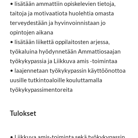
• lisätään ammattiin opiskelevien tietoja,
taitoja ja motivaatiota huolehtia omasta
terveydestään ja hyvinvoinnistaan jo
opintojen aikana
• lisätään liikettä oppilaitosten arjessa,
työkaluina hyödynnetään Ammattiosaajan
työkykypassia ja Liikkuva amis -toimintaa
• laajennetaan työkykypassin käyttöönottoa
uusille tutkintoaloille kouluttamalla
työkykypassimentoreita
Tulokset
• Liikkuva amis-toiminta sekä työkykypassin