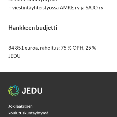
– viestintäyhteistyössä AMKE ry ja SAJO ry
Hankkeen budjetti
84 851 euroa, rahoitus: 75 % OPH, 25 %
JEDU
Etusivu
Jokilaaksojen
koulutuskuntayhtymä