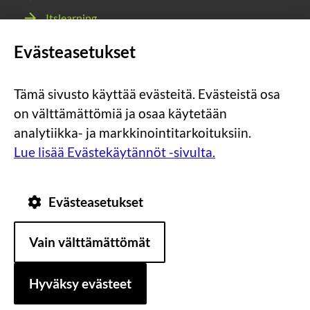
Itslearning
Webmail
Evästeasetukset
Wilma
Tämä sivusto käyttää evästeitä. Evästeistä osa
Sosiaalinen
Sosiaalinen
Sosiaalinen
Sosiaalinen
on välttämättömiä ja osaa käytetään
media:
media:
media:
media:
analytiikka- ja markkinointitarkoituksiin.
instagram
facebook
youtube
snapchat
Lue lisää Evästekäytännöt -sivulta.
Evästeasetukset
Tietosuoja
Tietoa
Vain välttämättömät
evästeistä
Saavutettavuus
Hyväksy evästeet
Asiakirjajulkisuuskuvaus
Sivun alkuun