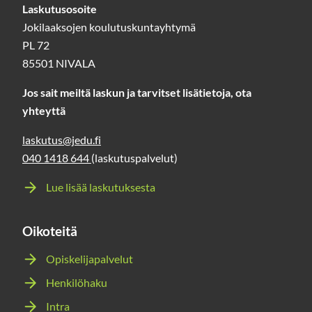
Laskutusosoite
Jokilaaksojen koulutuskuntayhtymä
PL 72
85501 NIVALA
Jos sait meiltä laskun ja tarvitset lisätietoja, ota
yhteyttä
laskutus@jedu.fi
040 1418 644
(laskutuspalvelut)
Lue lisää laskutuksesta
Oikoteitä
Opiskelijapalvelut
Henkilöhaku
Intra