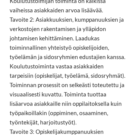
Koulutustoimijan toiminta on kaikissa
vaiheissa asiakkaiden arvoa lisäävää.
Tavoite 2: Asiakkuuksien, kumppanuuksien ja
verkostojen rakentamisen ja ylläpidon
johtamisen kehittäminen. Laadukas
toiminnallinen yhteistyö opiskelijoiden,
työelämän ja sidosryhmien edustajien kanssa.
Koulutustoiminta vastaa asiakkaiden
tarpeisiin (opiskelijat, työelämä, sidosryhmät).
Toiminnan prosessit on selkeästi toteutettu ja
visuaalisesti kuvattu. Toiminta tuottaa
lisäarvoa asiakkaille niin oppilaitoksella kuin
työpaikoillakin (oppiminen, osaaminen,
työntekijät, harjoitustyöt).
Tavoite 3: Opiskelijakumppanuuksien