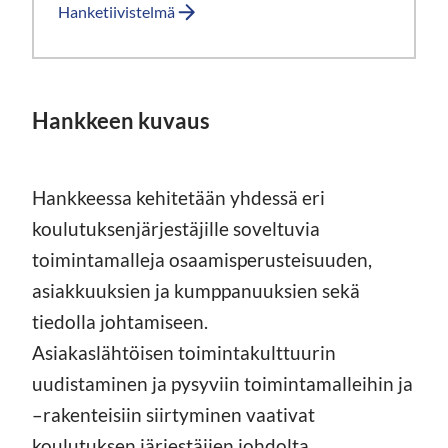
Hanketiivistelmä
Hankkeen kuvaus
Hankkeessa kehitetään yhdessä eri
koulutuksenjärjestäjille soveltuvia
toimintamalleja osaamisperusteisuuden,
asiakkuuksien ja kumppanuuksien sekä
tiedolla johtamiseen.
Asiakaslähtöisen toimintakulttuurin
uudistaminen ja pysyviin toimintamalleihin ja
–rakenteisiin siirtyminen vaativat
koulutuksen järjestäjien johdolta