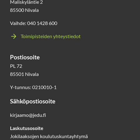
Maliskyläntie 2
85500 Nivala
Vaihde: 040 1428 600
Toimipisteiden yhteystiedot
Postiosoite
PL 72
85501 Nivala
Y-tunnus: 0210010-1
Sähköpostiosoite
kirjaamo@jedu.fi
Laskutusosoite
Jokilaaksojen koulutuskuntayhtymä