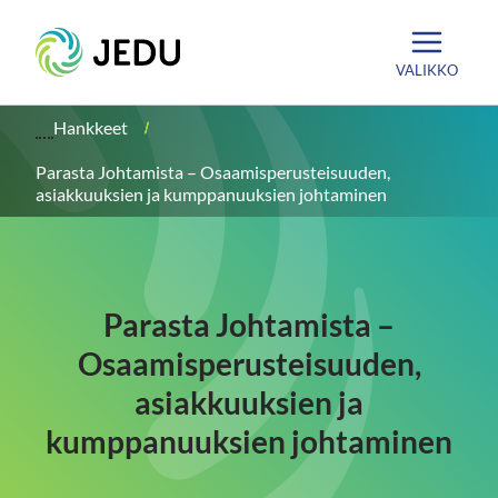
Siirry
Etusivu
sisältöön
VALIKKO
Hankkeet
Parasta Johtamista – Osaamisperusteisuuden,
asiakkuuksien ja kumppanuuksien johtaminen
Parasta Johtamista –
Osaamisperusteisuuden,
asiakkuuksien ja
kumppanuuksien johtaminen