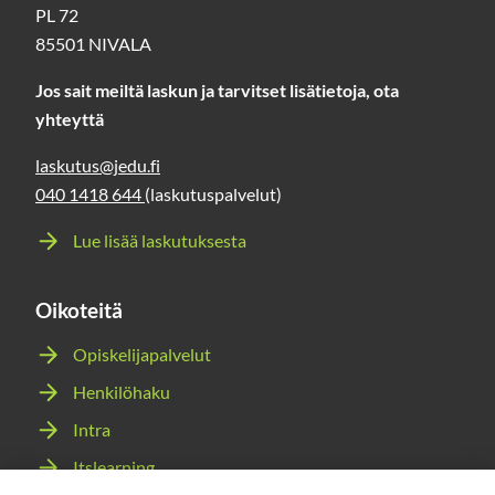
PL 72
85501 NIVALA
Jos sait meiltä laskun ja tarvitset lisätietoja, ota
yhteyttä
laskutus@jedu.fi
040 1418 644
(laskutuspalvelut)
Lue lisää laskutuksesta
Oikoteitä
Opiskelijapalvelut
Henkilöhaku
Intra
Itslearning