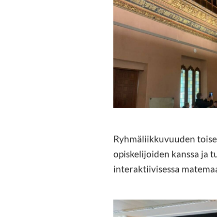
https://jedu.fi/wp-
content/uploads/2023/11
Ryhmäliikkuvuuden toisell
opiskelijoiden kanssa ja t
interaktiivisessa matema