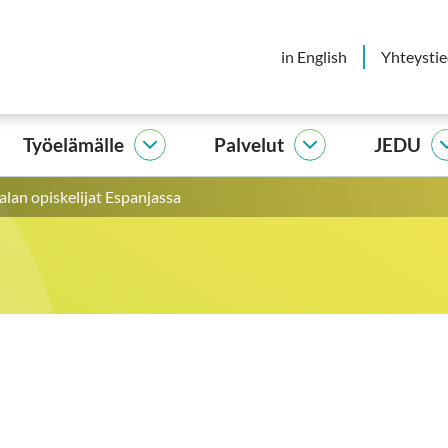
in English
Yhteysti
Työelämälle
Palvelut
JEDU
elijalle
Työelämälle
Palvelut
vut
alasivut
alasivut
alan opiskelijat Espanjassa