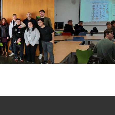
https://jedu.fi/wp-
/kv8.jpg
content/uploads/2023/11/k