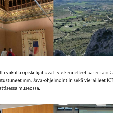
https://jedu.fi/wp-
/kv1.jpg
content/uploads/2023/11/k
a viikolla opiskelijat ovat työskennelleet pareittain
utustuneet mm. Java-ohjelmointiin sekä vierailleet ICT
attisessa museossa.