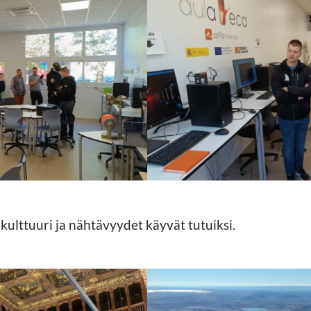
https://jedu.fi/wp-
/kv4.jpg
content/uploads/2023/11/k
kulttuuri ja nähtävyydet käyvät tutuiksi.