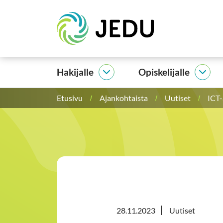
Siirry
Etusivu
sisältöön
Hakijalle
Opiskelijalle
Hakijalle
Opisk
alasivut
alasi
Etusivu
Ajankohtaista
Uutiset
ICT-
28.11.2023
Uutiset