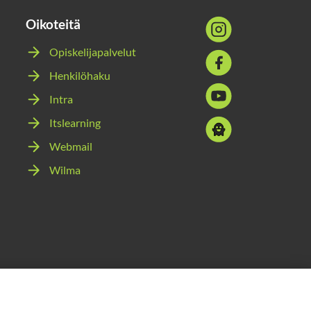
Oikoteitä
Sosiaalinen
media:
Opiskelijapalvelut
Sosiaalinen
instagram
Henkilöhaku
media:
Sosiaalinen
facebook
Intra
media:
Itslearning
Sosiaalinen
youtube
media:
Webmail
snapchat
Wilma