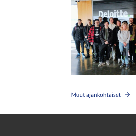
https://jedu.fi/wp-
content/uploads/2023/11
Muut ajankohtaiset