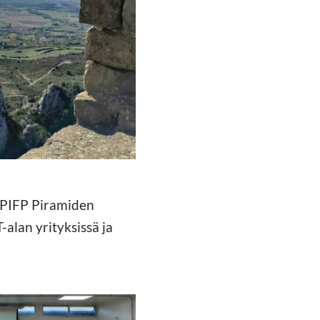
v2.jpg
 CPIFP Piramiden
-alan yrityksissä ja