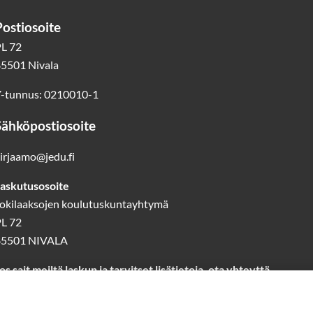
Postiosoite
L 72
5501 Nivala
-tunnus: 0210010-1
Sähköpostiosoite
irjaamo@jedu.fi
askutusosoite
okilaaksojen koulutuskuntayhtymä
L 72
85501 NIVALA
os sait meiltä laskun ja tarvitset lisätietoja, ota yhteyttä
askutus@jedu.fi