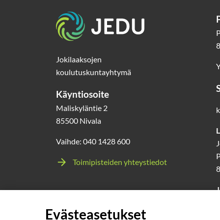
Etusivu
P
8
Jokilaaksojen
Y
koulutuskuntayhtymä
Käyntiosoite
Maliskyläntie 2
k
85500 Nivala
L
Vaihde: 040 1428 600
J
P
Toimipisteiden yhteystiedot
J
l
Evästeasetukset