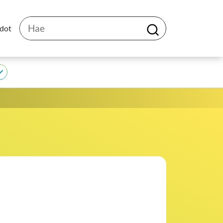
Hae
edot
H
a
e
JEDU
alasivut