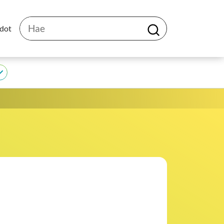
Hae
edot
H
a
e
JEDU
alasivut