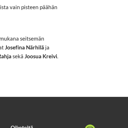
ista vain pisteen päähän
sa mukana seitsemän
at
Josefina Närhilä
ja
Rahja
sekä
Joosua Kreivi
.
Oikoteitä
Sosiaalinen