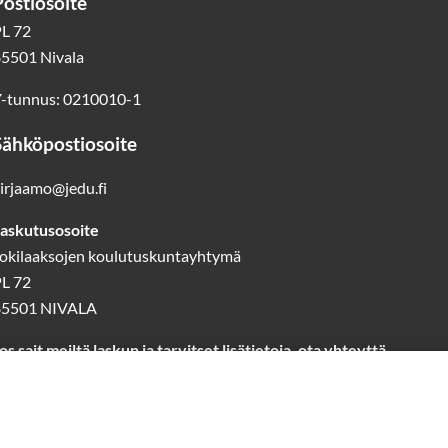
Postiosoite
L 72
5501 Nivala
-tunnus: 0210010-1
Sähköpostiosoite
irjaamo@jedu.fi
askutusosoite
okilaaksojen koulutuskuntayhtymä
L 72
85501 NIVALA
os sait meiltä laskun ja tarvitset lisätietoja, ota yhteyttä
askutus@jedu.fi
40 1418 644
(laskutuspalvelut)