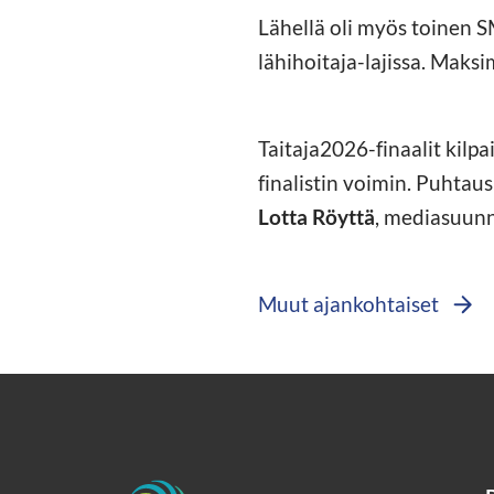
Lähellä oli myös toinen S
lähihoitaja-lajissa. Maksi
Taitaja2026-finaalit kilp
finalistin voimin. Puhtaus
Lotta Röyttä
, mediasuunn
Muut ajankohtaiset
Etusivu