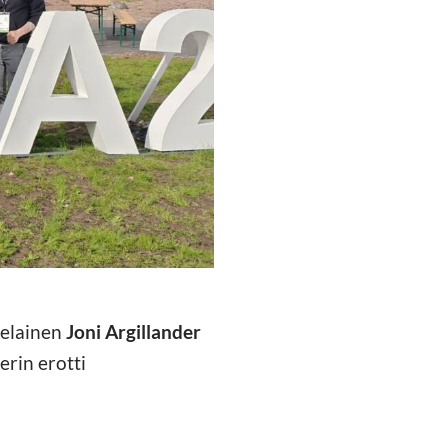
telainen
Joni Argillander
erin erotti