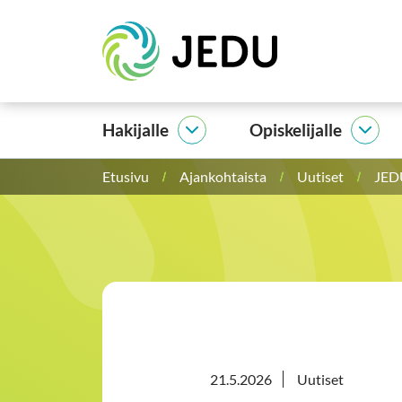
Siirry
Etusivu
sisältöön
Hakijalle
Opiskelijalle
Hakijalle
Opisk
alasivut
alasi
Etusivu
Ajankohtaista
Uutiset
JEDU
21.5.2026
Uutiset