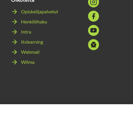
media:
Opiskelijapalvelut
Sosiaalinen
instagram
Henkilöhaku
media:
Sosiaalinen
facebook
Intra
media:
Itslearning
Sosiaalinen
youtube
media:
Webmail
snapchat
Wilma