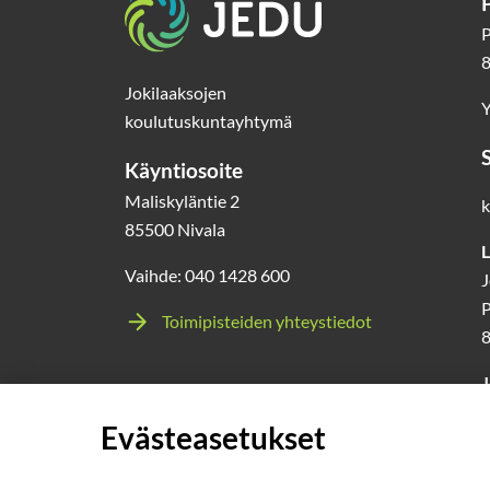
P
8
Jokilaaksojen
Y
koulutuskuntayhtymä
Käyntiosoite
Maliskyläntie 2
k
85500 Nivala
L
Vaihde: 040 1428 600
J
P
Toimipisteiden yhteystiedot
J
l
Evästeasetukset
0