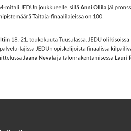
M-mitali JEDUn joukkueelle, sillä
Anni Ollila
jäi pronss
mipistemäärä Taitaja-finaalilajeissa on 100.
ailtiin 18.-21. toukokuuta Tuusulassa. JEDU oli kisois
palvelu-lajissa JEDUn opiskelijoista finaalissa kilpailiv
ittelussa
Jaana Nevala
ja talonrakentamisessa
Lauri 