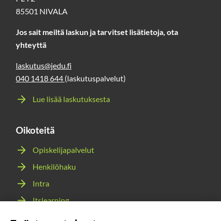
85501 NIVALA
Jos sait meiltä laskun ja tarvitset lisätietoja, ota
yhteyttä
laskutus@jedu.fi
040 1418 644
(laskutuspalvelut)
Lue lisää laskutuksesta
Oikoteitä
Opiskelijapalvelut
Henkilöhaku
Intra
Itslearning
Webmail