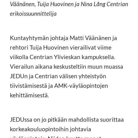
Väänänen, Tuija Huovinen ja Nina Lång Centrian
erikoissuunnittelija
Kuntayhtymän johtaja Matti Väänänen ja
rehtori Tuija Huovinen vierailivat viime
viikolla Centrian Ylivieskan kampuksella.
Vierailun aikana keskusteltiin muun muassa
JEDUn ja Centrian välisen yhteistyön
tiivistämisestä ja AMK-väyläopintojen
kehittämisestä.
JEDUssa on jo pitkään mahdollista suorittaa
korkeakouluopintoihin johtavia