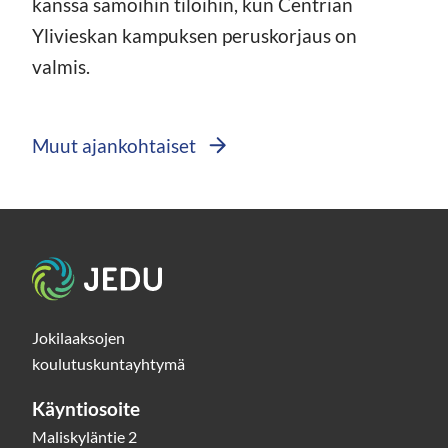
kanssa samoihin tiloihin, kun Centrian
Ylivieskan kampuksen peruskorjaus on
valmis.
Muut ajankohtaiset
Etusivu
Jokilaaksojen
koulutuskuntayhtymä
Käyntiosoite
Maliskyläntie 2