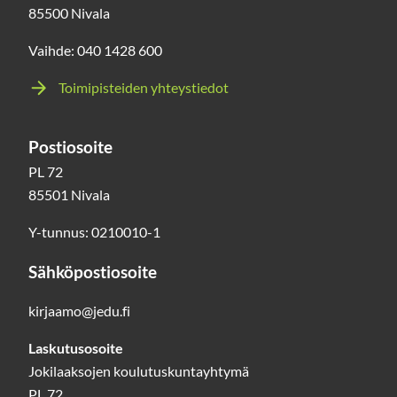
85500 Nivala
Vaihde: 040 1428 600
Toimipisteiden yhteystiedot
Postiosoite
PL 72
85501 Nivala
Y-tunnus: 0210010-1
Sähköpostiosoite
kirjaamo@jedu.fi
Laskutusosoite
Jokilaaksojen koulutuskuntayhtymä
PL 72