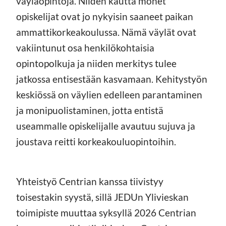
väyläopintoja. Niiden kautta monet
opiskelijat ovat jo nykyisin saaneet paikan
ammattikorkeakoulussa. Nämä väylät ovat
vakiintunut osa henkilökohtaisia
opintopolkuja ja niiden merkitys tulee
jatkossa entisestään kasvamaan. Kehitystyön
keskiössä on väylien edelleen parantaminen
ja monipuolistaminen, jotta entistä
useammalle opiskelijalle avautuu sujuva ja
joustava reitti korkeakouluopintoihin.
Yhteistyö Centrian kanssa tiivistyy
toisestakin syystä, sillä JEDUn Ylivieskan
toimipiste muuttaa syksyllä 2026 Centrian