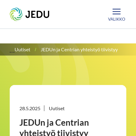
Siirry
Etusivu
sisältöön
VALIKKO
Uutiset
JEDUn ja Centrian yhteistyö tiivistyy
28.5.2025
Uutiset
JEDUn ja Centrian
yhteistyö tiivistyy