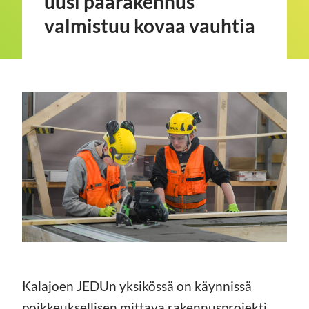
uusi päärakennus
valmistuu kovaa vauhtia
Kalajoen JEDUn yksikössä on käynnissä
poikkeuksellisen mittava rakennusprojekti,