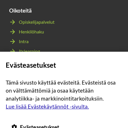
Oikoteitä
Opiskelijapalvelut
Henkilöhaku
Intra
Itslearning
Webmail
Evästeasetukset
Wilma
Tämä sivusto käyttää evästeitä. Evästeistä osa
Sosiaalinen
Sosiaalinen
Sosiaalinen
Sosiaalinen
on välttämättömiä ja osaa käytetään
media:
media:
media:
media:
analytiikka- ja markkinointitarkoituksiin.
instagram
facebook
youtube
snapchat
Lue lisää Evästekäytännöt -sivulta.
Evästeasetukset