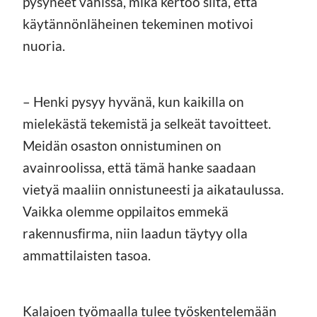
pysyneet vähissä, mikä kertoo siitä, että
käytännönläheinen tekeminen motivoi
nuoria.
– Henki pysyy hyvänä, kun kaikilla on
mielekästä tekemistä ja selkeät tavoitteet.
Meidän osaston onnistuminen on
avainroolissa, että tämä hanke saadaan
vietyä maaliin onnistuneesti ja aikataulussa.
Vaikka olemme oppilaitos emmekä
rakennusfirma, niin laadun täytyy olla
ammattilaisten tasoa.
Kalajoen työmaalla tulee työskentelemään