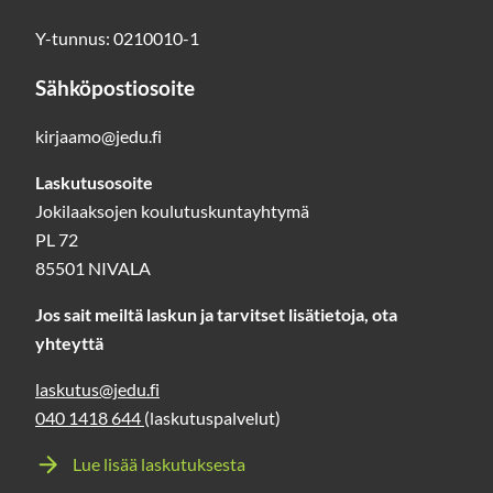
Y-tunnus: 0210010-1
Sähköpostiosoite
kirjaamo@jedu.fi
Laskutusosoite
Jokilaaksojen koulutuskuntayhtymä
PL 72
85501 NIVALA
Jos sait meiltä laskun ja tarvitset lisätietoja, ota
yhteyttä
laskutus@jedu.fi
040 1418 644
(laskutuspalvelut)
Lue lisää laskutuksesta