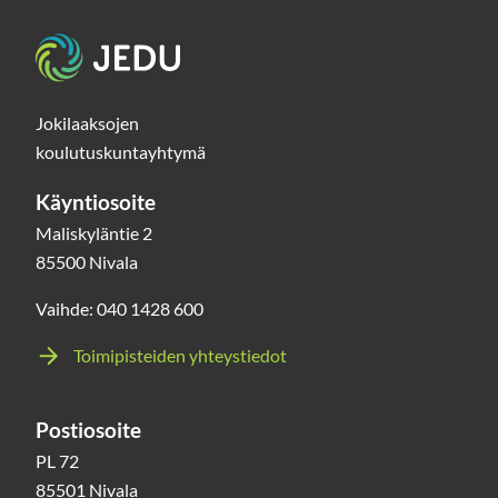
Etusivu
Jokilaaksojen
koulutuskuntayhtymä
Käyntiosoite
Maliskyläntie 2
85500 Nivala
Vaihde: 040 1428 600
Toimipisteiden yhteystiedot
Postiosoite
PL 72
85501 Nivala