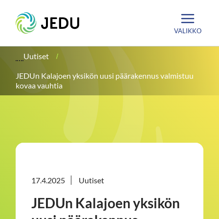
Siirry
Etusivu
sisältöön
VALIKKO
Uutiset
JEDUn Kalajoen yksikön uusi päärakennus valmistuu
kovaa vauhtia
17.4.2025
Uutiset
JEDUn Kalajoen yksikön