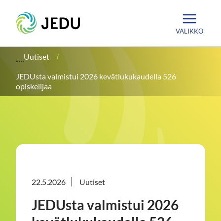
Siirry
Etusivu
sisältöön
VALIKKO
Uutiset
JEDUsta valmistui 2026 kevätlukukaudella 526
opiskelijaa
22.5.2026
Uutiset
JEDUsta valmistui 2026