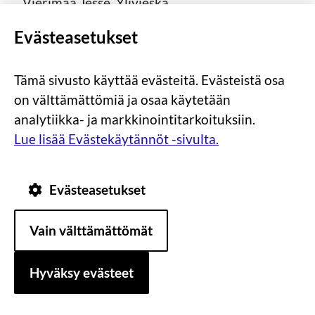
Vierimaa Jesse, Ylivieska
Ylitalo Jani, Alavieska
Evästeasetukset
Taideteollisuusalan perustutkinto, artesaani
Tämä sivusto käyttää evästeitä. Evästeistä osa
on välttämättömiä ja osaa käytetään
Ahonen Iida, Alavieska
analytiikka- ja markkinointitarkoituksiin.
Hintsala Heljä, Nivala
Lue lisää Evästekäytännöt -sivulta.
Hintsala Sara, Nivala
Karjalahti Minea, Haapajärvi
Laitala Laura, Haapavesi
Evästeasetukset
Lötjönen Aino, Haapajärvi
Vain välttämättömät
Moisanen Johanna, Haapajärvi
Palo Janna, Haapajärvi
Hyväksy evästeet
Palola Lyydia, Nivala
Pirttijärvi Iina, Kalajoki