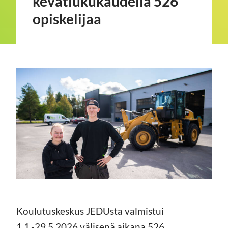
kevätlukukaudella 526
opiskelijaa
Koulutuskeskus JEDUsta valmistui
1.1.-29.5.2026 välisenä aikana 526