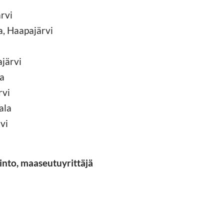
rvi
, Haapajärvi
ajärvi
ka
rvi
ala
vi
nto, maaseutuyrittäjä