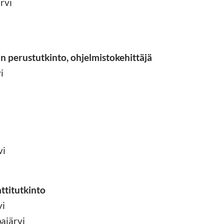
rvi
an perustutkinto, ohjelmistokehittäjä
i
vi
ttitutkinto
vi
ajärvi