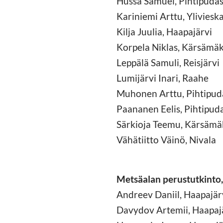
Hussa Samuel, Pihtipuda
Kariniemi Arttu, Yliviesk
Kilja Juulia, Haapajärvi
Korpela Niklas, Kärsämäk
Leppälä Samuli, Reisjärvi
Lumijärvi Inari, Raahe
Muhonen Arttu, Pihtipud
Paananen Eelis, Pihtipud
Särkioja Teemu, Kärsämä
Vähätiitto Väinö, Nivala
Metsäalan perustutkinto,
Andreev Daniil, Haapajär
Davydov Artemii, Haapaj