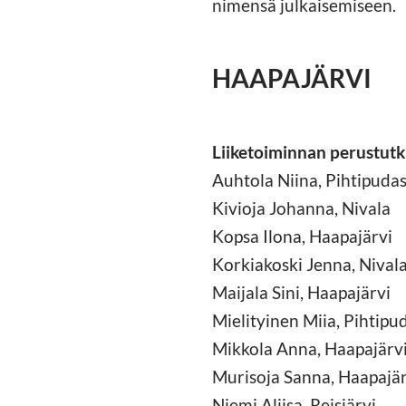
nimensä julkaisemiseen.
HAAPAJÄRVI
Liiketoiminnan perustut
Auhtola Niina, Pihtipuda
Kivioja Johanna, Nivala
Kopsa Ilona, Haapajärvi
Korkiakoski Jenna, Nival
Maijala Sini, Haapajärvi
Mielityinen Miia, Pihtipu
Mikkola Anna, Haapajärv
Murisoja Sanna, Haapajär
Niemi Aliisa, Reisjärvi