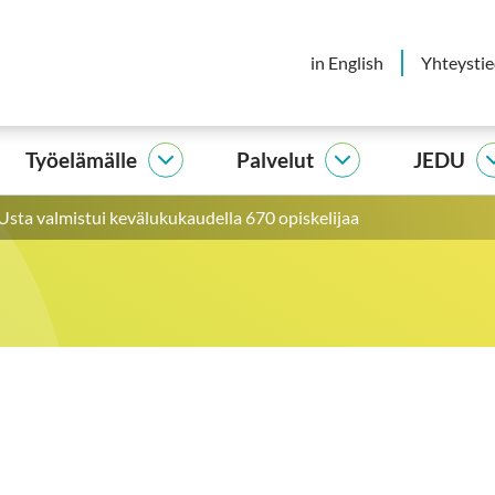
in English
Yhteysti
Työelämälle
Palvelut
JEDU
elijalle
Työelämälle
Palvelut
vut
alasivut
alasivut
sta valmistui kevälukukaudella 670 opiskelijaa