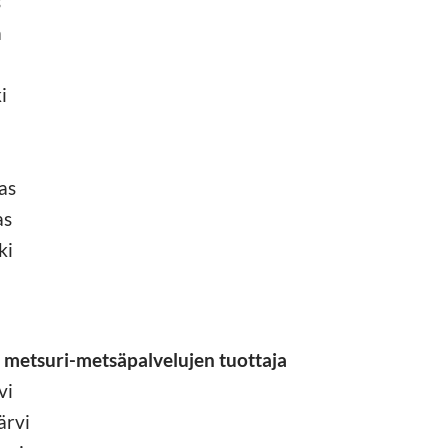
s
a
i
as
as
ki
 metsuri-metsäpalvelujen tuottaja
vi
ärvi