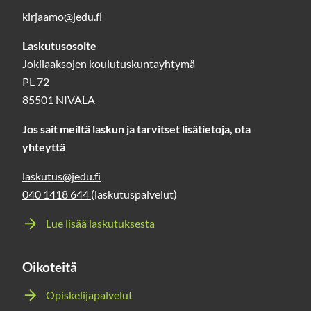
kirjaamo@jedu.fi
Laskutusosoite
Jokilaaksojen koulutuskuntayhtymä
PL 72
85501 NIVALA
Jos sait meiltä laskun ja tarvitset lisätietoja, ota
yhteyttä
laskutus@jedu.fi
040 1418 644
(laskutuspalvelut)
Lue lisää laskutuksesta
Oikoteitä
Opiskelijapalvelut