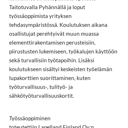
Taitotuvalla Pyhännällä ja loput
työssäoppimista yrityksen
tehdasympäristössä. Koulutuksen aikana
osallistujat perehtyivät muun muassa
elementtirakentamisen perusteisiin,
piirustusten lukemiseen, työkalujen käyttöön
sekä turvallisiin työtapoihin. Lisäksi
koulutukseen sisältyi keskeisten työelämän
lupakorttien suorittaminen, kuten
työturvallisuus-, tulityö- ja
sähkötyöturvallisuuskortit.
Työssäoppiminen
toteutettiin Lapelland Finland Oy:n