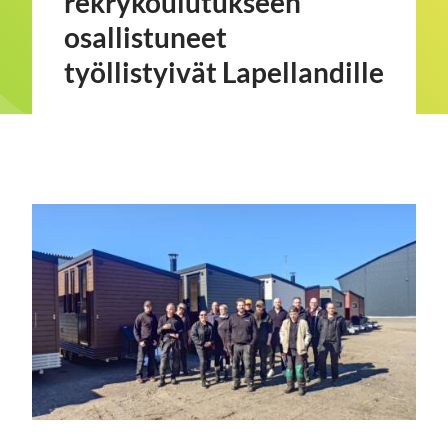
rekrykoulutukseen
osallistuneet
työllistyivät Lapellandille