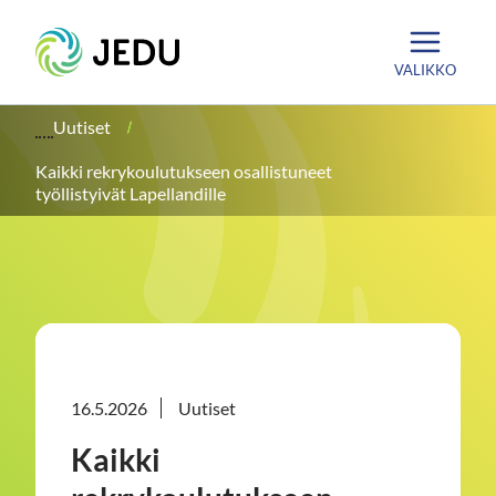
Siirry
Etusivu
sisältöön
VALIKKO
Uutiset
Kaikki rekrykoulutukseen osallistuneet
työllistyivät Lapellandille
16.5.2026
Uutiset
Kaikki