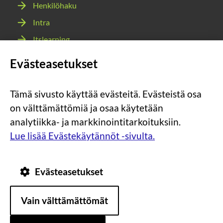
Henkilöhaku
Intra
Itslearning
Webmail
Evästeasetukset
Wilma
Tämä sivusto käyttää evästeitä. Evästeistä osa
Sosiaalinen
Sosiaalinen
Sosiaalinen
Sosiaalinen
on välttämättömiä ja osaa käytetään
media:
media:
media:
media:
analytiikka- ja markkinointitarkoituksiin.
instagram
facebook
youtube
snapchat
Lue lisää Evästekäytännöt -sivulta.
Evästeasetukset
Tietosuoja
Tietoa
Vain välttämättömät
evästeistä