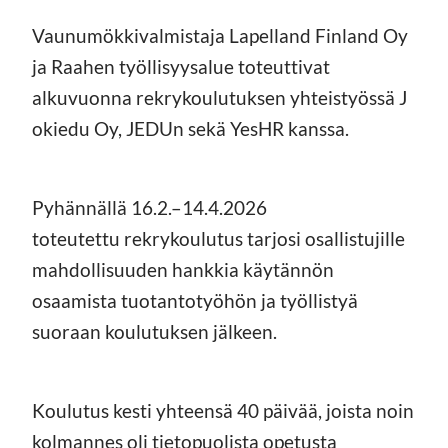
Vaunumökkivalmistaja Lapelland Finland Oy
ja Raahen työllisyysalue toteuttivat
alkuvuonna rekrykoulutuksen yhteistyössä J
okiedu Oy, JEDUn sekä YesHR kanssa.
Pyhännällä 16.2.–14.4.2026
toteutettu rekrykoulutus tarjosi osallistujille
mahdollisuuden hankkia käytännön
osaamista tuotantotyöhön ja työllistyä
suoraan koulutuksen jälkeen.
Koulutus kesti yhteensä 40 päivää, joista noin
kolmannes oli tietopuolista opetusta