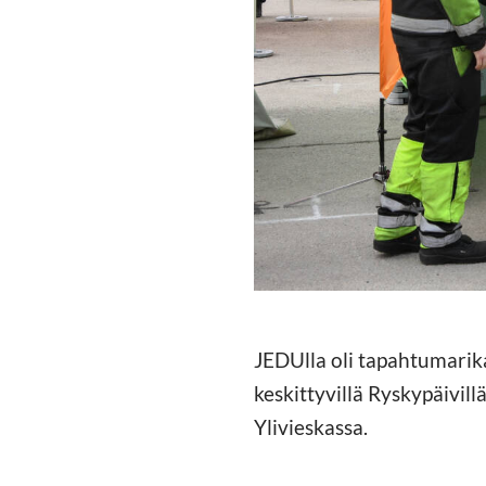
JEDUlla oli tapahtumarika
keskittyvillä Ryskypäivil
Ylivieskassa.