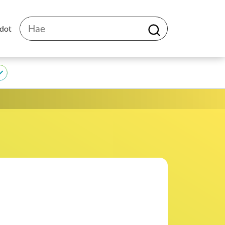
Hae
edot
H
a
e
JEDU
alasivut