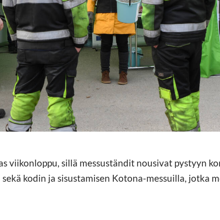
s viikonloppu, sillä messuständit nousivat pystyyn k
lä sekä kodin ja sisustamisen Kotona-messuilla, jotka 