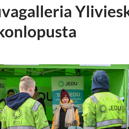
vagalleria Ylivies
konlopusta