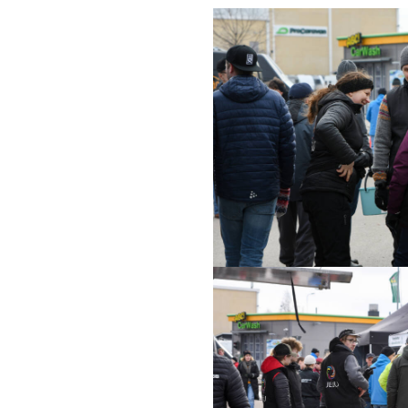
Kuvassa
Sanna
Nurmesniemi,
Markku
Alatalo