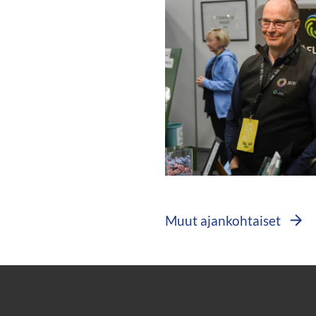
ja
sisustamisen
Kotona-
messut
järjestettiin
Ylivieskan
liikuntakeskuksessa.
Petri
Valli
Muut ajankohtaiset
ja
Lea
Kopsala
JEDUn