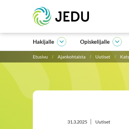
Siirry
Etusivu
sisältöön
Hakijalle
Opiskelijalle
Hakijalle
Opisk
alasivut
alasi
Etusivu
Ajankohtaista
Uutiset
Kats
31.3.2025
Uutiset