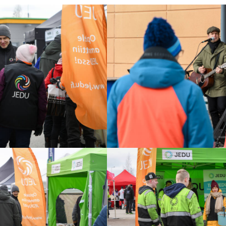
Suomipopin
Aamulypsystä
tunnetuksi
tullut
Hovimuusikko