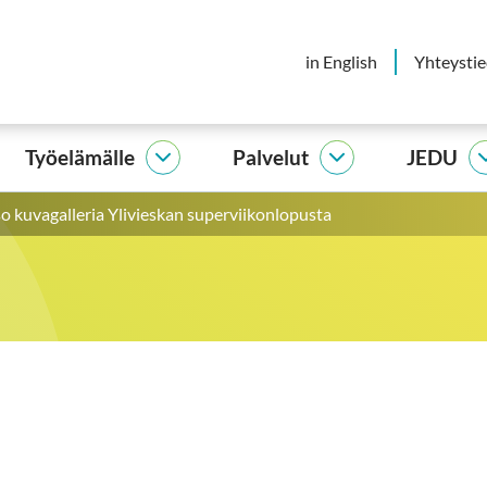
in English
Yhteysti
Työelämälle
Palvelut
JEDU
elijalle
Työelämälle
Palvelut
vut
alasivut
alasivut
o kuvagalleria Ylivieskan superviikonlopusta