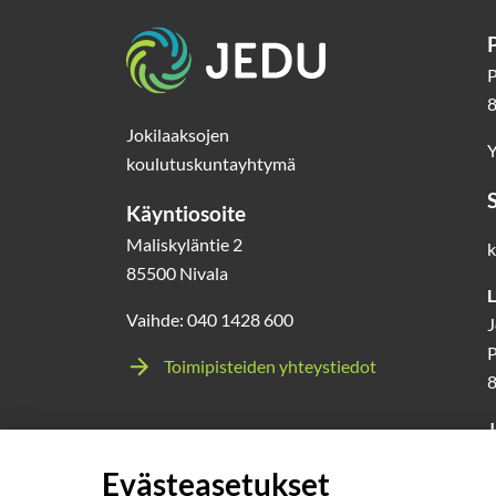
pisteellä.
Etusivu
P
8
Jokilaaksojen
Y
koulutuskuntayhtymä
Käyntiosoite
Maliskyläntie 2
k
85500 Nivala
L
Vaihde: 040 1428 600
J
P
Toimipisteiden yhteystiedot
J
l
Evästeasetukset