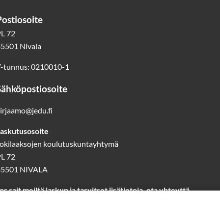
Postiosoite
L 72
5501 Nivala
-tunnus: 0210010-1
Sähköpostiosoite
irjaamo@jedu.fi
askutusosoite
okilaaksojen koulutuskuntayhtymä
L 72
85501 NIVALA
os sait meiltä laskun ja tarvitset lisätietoja, ota yhteyttä
askutus@jedu.fi