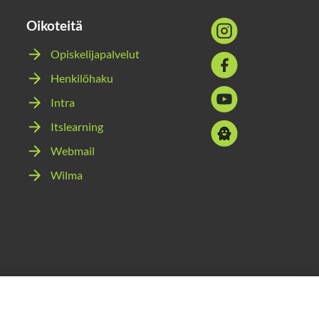
Oikoteitä
Sosiaalinen
media:
Opiskelijapalvelut
Sosiaalinen
instagram
Henkilöhaku
media:
Sosiaalinen
facebook
Intra
media:
Itslearning
Sosiaalinen
youtube
media:
Webmail
snapchat
Wilma