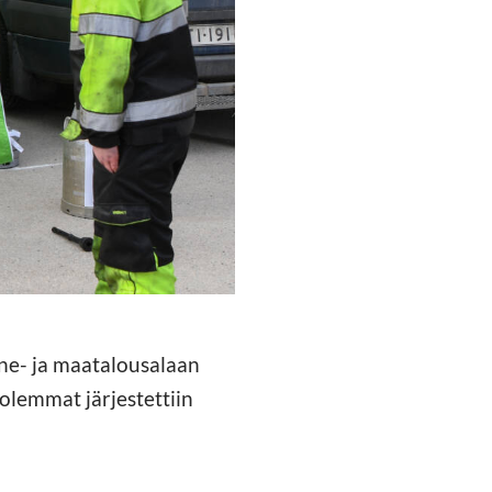
one- ja maatalousalaan
molemmat järjestettiin