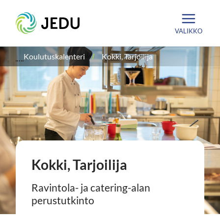
Siirry
Etusivu
sisältöön
VALIKKO
Koulutuskalenteri
Kokki, Tarjoilija
Kokki, Tarjoilija
Ravintola- ja catering-alan
perustutkinto