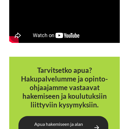
Tarvitsetko apua?
Hakupalvelumme ja opinto-
ohjaajamme vastaavat
hakemiseen ja koulutuksiin
liittyviin kysymyksiin.
Apua hakemiseen ja alan