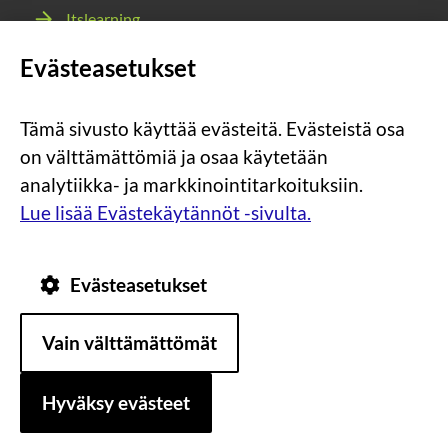
Itslearning
Webmail
Evästeasetukset
Wilma
Tämä sivusto käyttää evästeitä. Evästeistä osa
Sosiaalinen
Sosiaalinen
Sosiaalinen
Sosiaalinen
on välttämättömiä ja osaa käytetään
media:
media:
media:
media:
analytiikka- ja markkinointitarkoituksiin.
instagram
facebook
youtube
snapchat
Lue lisää Evästekäytännöt -sivulta.
Evästeasetukset
Tietosuoja
Tietoa
Vain välttämättömät
evästeistä
Saavutettavuus
Hyväksy evästeet
Asiakirjajulkisuuskuvaus
Sivun alkuun