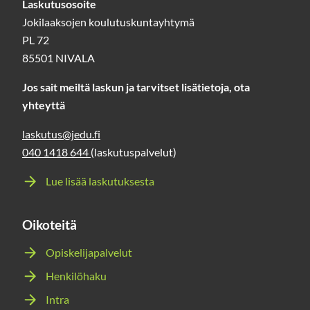
Laskutusosoite
Jokilaaksojen koulutuskuntayhtymä
PL 72
85501 NIVALA
Jos sait meiltä laskun ja tarvitset lisätietoja, ota
yhteyttä
laskutus@jedu.fi
040 1418 644
(laskutuspalvelut)
Lue lisää laskutuksesta
Oikoteitä
Opiskelijapalvelut
Henkilöhaku
Intra