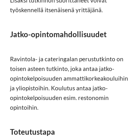
Lisäksi tutkinnon suorittaneet voivat
työskennellä itsenäisenä yrittäjänä.
Jatko-opintomahdollisuudet
Ravintola- ja cateringalan perustutkinto on
toisen asteen tutkinto, joka antaa jatko-
opintokelpoisuuden ammattikorkeakouluihin
ja yliopistoihin. Koulutus antaa jatko-
opintokelpoisuuden esim. restonomin
opintoihin.
Toteutustapa