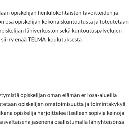
an opiskelijan henkilökohtaisten tavoitteiden ja
 osa opiskelijan kokonaiskuntoutusta ja toteutetaan
opiskelijan lähiverkoston sekä kuntoutuspalvelujen
ti siirry enää TELMA-koulutuksesta
tymistä opiskelijan oman elämän eri osa-alueilla
stetaan opiskelijan omatoimisuutta ja toimintakykyä
kana opiskelija harjoittelee itselleen sopivia keinoja
aisvaltaisena jäsenenä osallistumalla lähiyhteisönsä