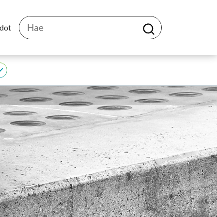
Hae
edot
H
a
e
JEDU
alasivut