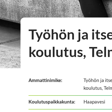
Työhön ja it
koulutus, Te
Ammattinimike:
Työhön ja it
koulutus, Tel
Koulutuspaikkakunta:
Haapavesi