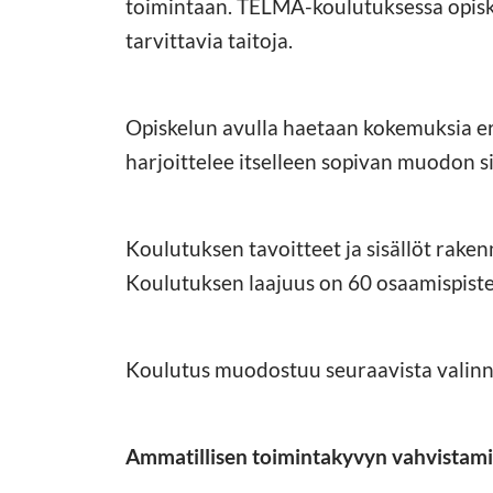
toimintaan. TELMA-koulutuksessa opiske
tarvittavia taitoja.
Opiskelun avulla haetaan kokemuksia eril
harjoittelee itselleen sopivan muodon si
Koulutuksen tavoitteet ja sisällöt raken
Koulutuksen laajuus on 60 osaamispiste
Koulutus muodostuu seuraavista valinna
Ammatillisen toimintakyvyn vahvistam