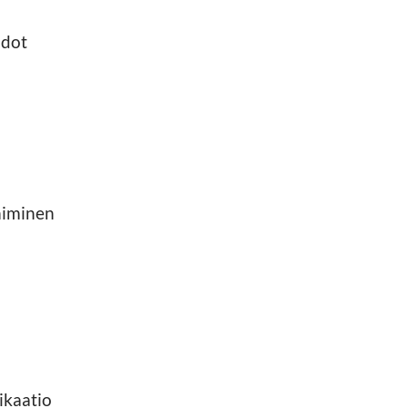
aidot
imiminen
ikaatio