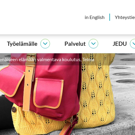
in English
Yhteysti
Työelämälle
Palvelut
JEDU
elijalle
Työelämälle
Palvelut
vut
alasivut
alasivut
senäiseen elämään valmentava koulutus, Telma