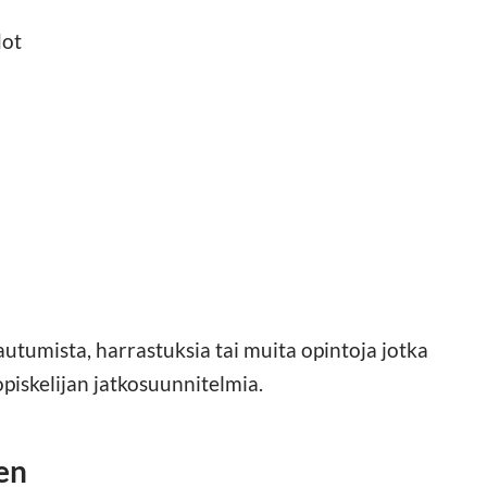
dot
utumista, harrastuksia tai muita opintoja jotka
opiskelijan jatkosuunnitelmia.
en