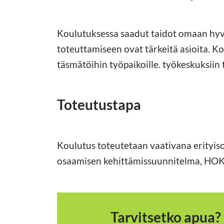
Koulutuksessa saadut taidot omaan hyv
toteuttamiseen ovat tärkeitä asioita. Kou
täsmätöihin työpaikoille. työkeskuksiin
Toteutustapa
Koulutus toteutetaan vaativana erityiso
osaamisen kehittämissuunnitelma, HO
Tarvitsetko apua?