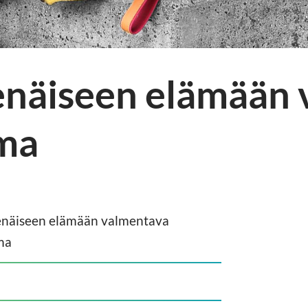
senäiseen elämään
lma
senäiseen elämään valmentava
ma