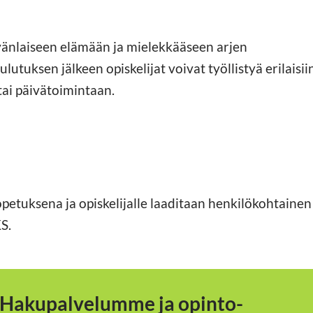
änlaiseen elämään ja mielekkääseen arjen
lutuksen jälkeen opiskelijat voivat työllistyä erilaisii
 tai päivätoimintaan.
petuksena ja opiskelijalle laaditaan henkilökohtainen
KS.
 Hakupalvelumme ja opinto-