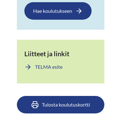
Hae koulutukseen
Liitteet ja linkit
TELMA esite
Tulosta koulutuskortti