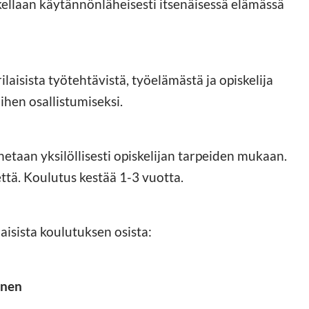
llaan käytännönläheisesti itsenäisessä elämässä
aisista työtehtävistä, työelämästä ja opiskelija
ihen osallistumiseksi.
netaan yksilöllisesti opiskelijan tarpeiden mukaan.
ttä. Koulutus kestää 1-3 vuotta.
isista koulutuksen osista:
inen