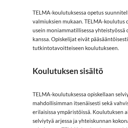
TELMA-koulutuksessa opetus suunnitella
valmiuksien mukaan. TELMA-koulutus on
usein moniammatillisessa yhteistyössä 
kanssa. Opiskelijat eivät pääsääntöises
tutkintotavoitteiseen koulutukseen.
Koulutuksen sisältö
TELMA-koulutuksessa opiskellaan selviy
mahdollisimman itsenäisesti sekä vahvi
erilaisissa ympäristöissä. Koulutuksen ai
selviytyä arjessa ja yhteiskunnan kokon