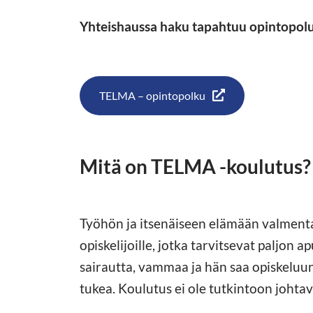
Yhteishaussa haku tapahtuu opintopoluss
TELMA – opintopolku
Mitä on TELMA -koulutus?
Työhön ja itsenäiseen elämään valment
opiskelijoille, jotka tarvitsevat paljon a
sairautta, vammaa ja hän saa opiskeluun y
tukea. Koulutus ei ole tutkintoon johta