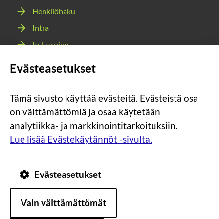
Henkilöhaku
Intra
Itslearning
Webmail
Evästeasetukset
Wilma
Tämä sivusto käyttää evästeitä. Evästeistä osa
Sosiaalinen
Sosiaalinen
Sosiaalinen
Sosiaalinen
on välttämättömiä ja osaa käytetään
media:
media:
media:
media:
analytiikka- ja markkinointitarkoituksiin.
instagram
facebook
youtube
snapchat
Lue lisää Evästekäytännöt -sivulta.
Evästeasetukset
Tietosuoja
Tietoa
Vain välttämättömät
evästeistä