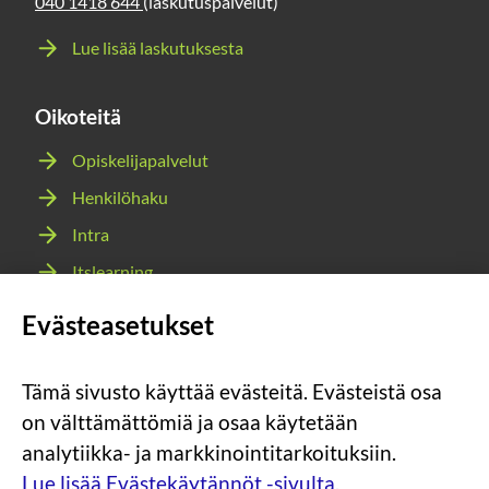
040 1418 644
(laskutuspalvelut)
Lue lisää laskutuksesta
Oikoteitä
Opiskelijapalvelut
Henkilöhaku
Intra
Itslearning
Webmail
Evästeasetukset
Wilma
Tämä sivusto käyttää evästeitä. Evästeistä osa
Sosiaalinen
Sosiaalinen
Sosiaalinen
Sosiaalinen
on välttämättömiä ja osaa käytetään
media:
media:
media:
media:
analytiikka- ja markkinointitarkoituksiin.
instagram
facebook
youtube
snapchat
Lue lisää Evästekäytännöt -sivulta.