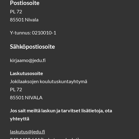
Postiosoite
PL 72
85501 Nivala
Y-tunnus: 0210010-1
Sähköpostiosoite
kirjaamo@jedu.fi
Laskutusosoite
Jokilaaksojen koulutuskuntayhtymä
PL 72
85501 NIVALA
Jos sait meiltä laskun ja tarvitset lisätietoja, ota
yhteyttä
laskutus@jedu.fi