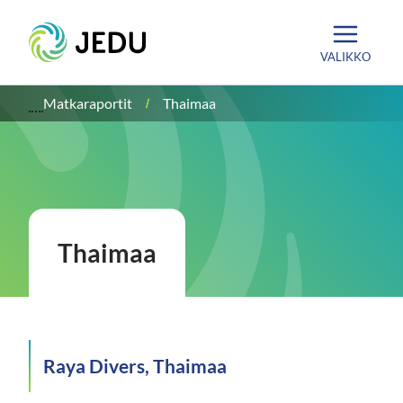
Siirry
Etusivu
sisältöön
VALIKKO
Matkaraportit
Thaimaa
Thaimaa
Raya Divers, Thaimaa