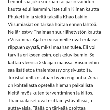
Lennot saa joko suoraan tai parin vaihdon
kautta edullisemmin. Itse tulin Kiinan kautta
Phukettiin ja sieltä taksilla Khao Lakiin.
Viisumiasiat on tärkeä hoitaa ennen lähtöä.
Ne järjestyy Thaimaan suurlähetystön kautta
eViisumina. Ajat eri viisumeille ovat erilaiset
riippuen syystä, miksi maahan tulee. Eli voi
tarvita erikseen esim. opiskeluviisumin. Se
kattaa yleensä 3kk ajan maassa. Viisumeihin
saa lisätietoa thaiembassy.org sivustolta.
Turistialueilla osataan hyvin englantia. Aina
on kohteliasta opetella hieman paikallista
kieltä myös kuten tervehtiminen ja kiitos.
Thaimaalaiset ovat erittäin ystävällisiä ja
auttavaisia. Täällä on tärkeää osoittaa