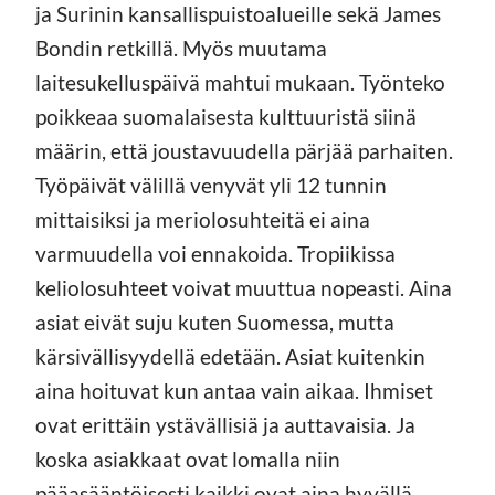
ja Surinin kansallispuistoalueille sekä James
Bondin retkillä. Myös muutama
laitesukelluspäivä mahtui mukaan. Työnteko
poikkeaa suomalaisesta kulttuuristä siinä
määrin, että joustavuudella pärjää parhaiten.
Työpäivät välillä venyvät yli 12 tunnin
mittaisiksi ja meriolosuhteitä ei aina
varmuudella voi ennakoida. Tropiikissa
keliolosuhteet voivat muuttua nopeasti. Aina
asiat eivät suju kuten Suomessa, mutta
kärsivällisyydellä edetään. Asiat kuitenkin
aina hoituvat kun antaa vain aikaa. Ihmiset
ovat erittäin ystävällisiä ja auttavaisia. Ja
koska asiakkaat ovat lomalla niin
pääasääntöisesti kaikki ovat aina hyvällä