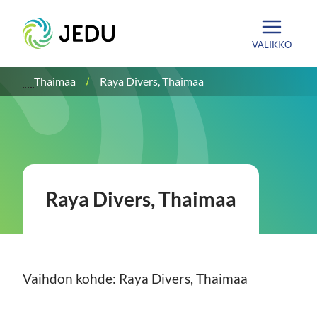
Siirry
Etusivu
sisältöön
VALIKKO
Thaimaa
Raya Divers, Thaimaa
Raya Divers, Thaimaa
Vaihdon kohde: Raya Divers, Thaimaa