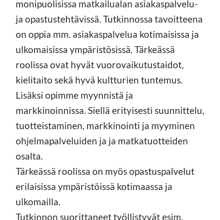
monipuolisissa matkailualan asiakaspalvelu-
ja opastustehtävissä. Tutkinnossa tavoitteena
on oppia mm. asiakaspalvelua kotimaisissa ja
ulkomaisissa ympäristösissä. Tärkeässä
roolissa ovat hyvät vuorovaikutustaidot,
kielitaito sekä hyvä kultturien tuntemus.
Lisäksi opimme myynnistä ja
markkinoinnissa. Siellä erityisesti suunnittelu,
tuotteistaminen, markkinointi ja myyminen
ohjelmapalveluiden ja ja matkatuotteiden
osalta.
Tärkeässä roolissa on myös opastuspalvelut
erilaisissa ympäristöissä kotimaassa ja
ulkomailla.
Tutkinnon suorittaneet työllistyvät esim.