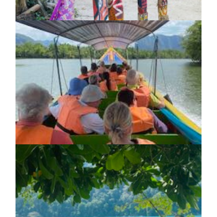
https://jedu.fi/wp-
content/uploads/2025/04/Thaimaa.jpg
https://jedu.fi/wp-
content/uploads/2025/04/Thaimaa-
2-
rotated.jpg