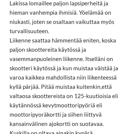
Lakissa lomaillee paljon lapsiperheitä ja
hieman vanhempia ihmisiä. Yöelämää on
niukasti, joten se osaltaan vaikuttaa myös
turvallisuuteen.
Liikenne saattaa hämmentää eniten, koska
paljon skoottereita käytössä ja
vasemmanpuoleinen liikenne. Itselläni on
skootteri käytössä ja kun muistaa väistää ja
varoa kaikkea mahdollista niin liikenteessä
kyllä pärjää. Pitää muistaa kuitenkin,että
valtaosa skoottereista on 125-kuutioisia eli
käytännössä kevytmoottoripyöriä eli
moottoripyoräkortti ja siihen liittyvä
kansainvälinen ajokortti on suotavaa.
Kuskilla on oltava ainakin kypärä.