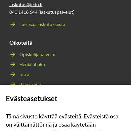
laskutus@jedu.fi
040 1418 644
(laskutuspalvelut)
Lue lisää laskutuksesta
Oikoteitä
Opiskelijapalvelut
Henkilöhaku
Intra
Itslearning
Webmail
Evästeasetukset
Wilma
Tämä sivusto käyttää evästeitä. Evästeistä osa
Sosiaalinen
Sosiaalinen
Sosiaalinen
Sosiaalinen
on välttämättömiä ja osaa käytetään
media:
media:
media:
media: