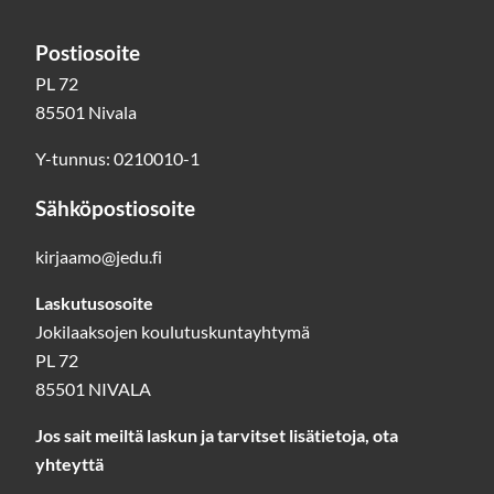
Postiosoite
PL 72
85501 Nivala
Y-tunnus: 0210010-1
Sähköpostiosoite
kirjaamo@jedu.fi
Laskutusosoite
Jokilaaksojen koulutuskuntayhtymä
PL 72
85501 NIVALA
Jos sait meiltä laskun ja tarvitset lisätietoja, ota
yhteyttä