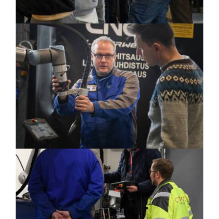
https://jedu.fi/wp-
content/uploads/2025/02/Pro-
Weld_0754_vaaka.jpg
https://jedu.fi/wp-
content/uploads/2025/02/Pro-
Weld_0772_vaaka.jpg