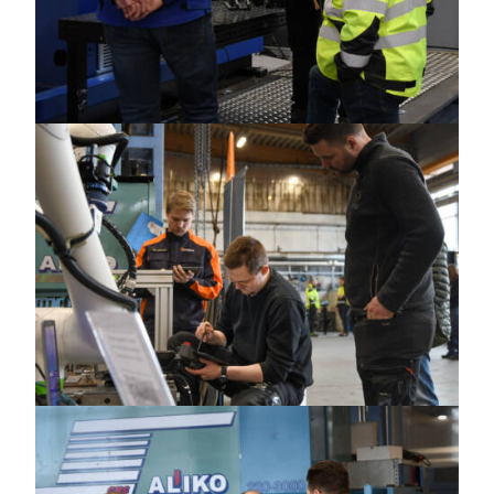
https://jedu.fi/wp-
content/uploads/2025/02/Robo-
Centria_0827_psd.jpg
https://jedu.fi/wp-
content/uploads/2025/02/Robo_0823_vaaka.jpg