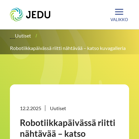
Siirry
Etusivu
sisältöön
VALIKKO
Uutiset
Robotiikkapäivässä riitti nähtävää – katso kuvagalleria
12.2.2025
Uutiset
Robotiikkapäivässä riitti
nähtävää – katso