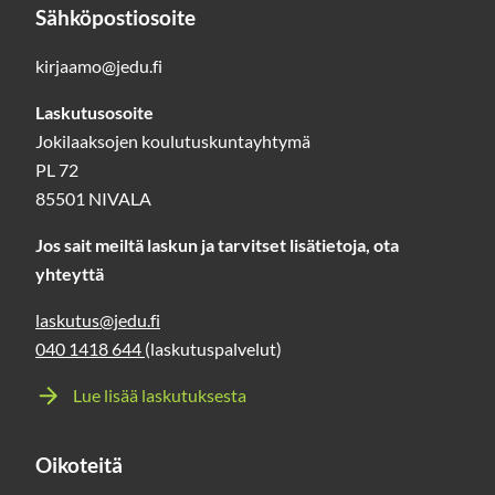
Sähköpostiosoite
kirjaamo@jedu.fi
Laskutusosoite
Jokilaaksojen koulutuskuntayhtymä
PL 72
85501 NIVALA
Jos sait meiltä laskun ja tarvitset lisätietoja, ota
yhteyttä
laskutus@jedu.fi
040 1418 644
(laskutuspalvelut)
Lue lisää laskutuksesta
Oikoteitä