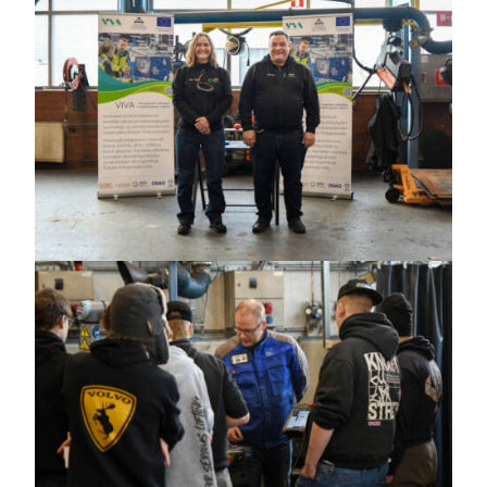
content/uploads/2025/02/Markku_0789_vaaka.j
https://jedu.fi/wp-
content/uploads/2025/02/Minna-
ja-
Juha-
Sarja_0818_psd-
vaaka.jpg