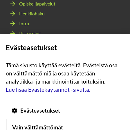
Opiskelijapalvelut
Henkilöhaku
Intra
Itslearning
Webmail
Evästeasetukset
Wilma
Tämä sivusto käyttää evästeitä. Evästeistä osa
Sosiaalinen
Sosiaalinen
Sosiaalinen
Sosiaalinen
on välttämättömiä ja osaa käytetään
media:
media:
media:
media:
analytiikka- ja markkinointitarkoituksiin.
instagram
facebook
youtube
snapchat
Lue lisää Evästekäytännöt -sivulta.
Evästeasetukset
Tietosuoja
Tietoa
Vain välttämättömät