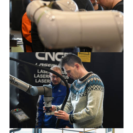
https://jedu.fi/wp-
content/uploads/2025/02/Harri_0799_psd.jpg
https://jedu.fi/wp-