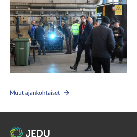
content/uploads/2025/02/Teuvo_0808_vaaka.jpg
https://jedu.fi/wp-
content/uploads/2025/02/Yleiskuva_0802_vaaka
Muut ajankohtaiset
1.jpg
Etusivu