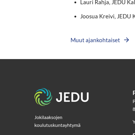
Lauri Rahja, JEDU Kal
Joosua Kreivi, JEDU K
Muut ajankohtaiset
Etusivu
P
8
Jokilaaksojen
Y
koulutuskuntayhtymä