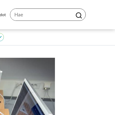
Hae
edot
H
a
e
JEDU
alasivut