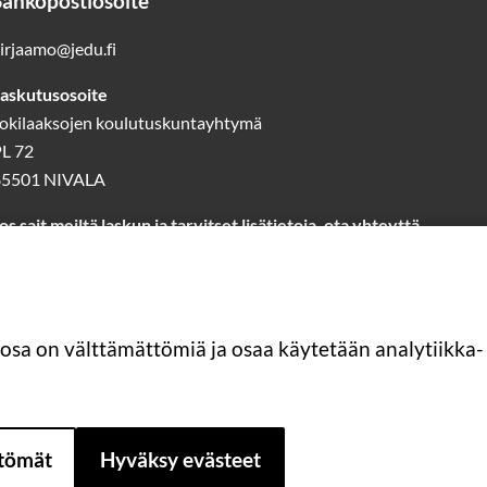
Sähköpostiosoite
irjaamo@jedu.fi
askutusosoite
okilaaksojen koulutuskuntayhtymä
L 72
85501 NIVALA
os sait meiltä laskun ja tarvitset lisätietoja, ota yhteyttä
askutus@jedu.fi
40 1418 644
(laskutuspalvelut)
Lue lisää laskutuksesta
 osa on välttämättömiä ja osaa käytetään analytiikka- 
ttömät
Hyväksy evästeet
Saavutettavuus
Asiakirjajulkisuuskuvaus