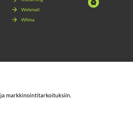
youtube
media:
Webmail
snapchat
Wilma
ja markkinointitarkoituksiin.