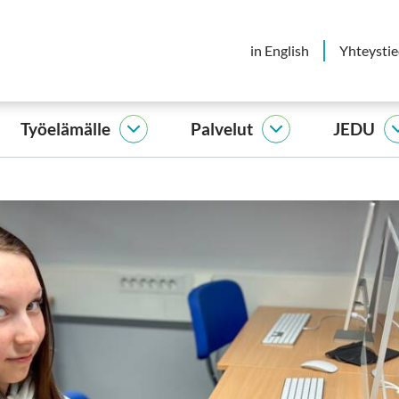
in English
Yhteysti
Työelämälle
Palvelut
JEDU
elijalle
Työelämälle
Palvelut
vut
alasivut
alasivut