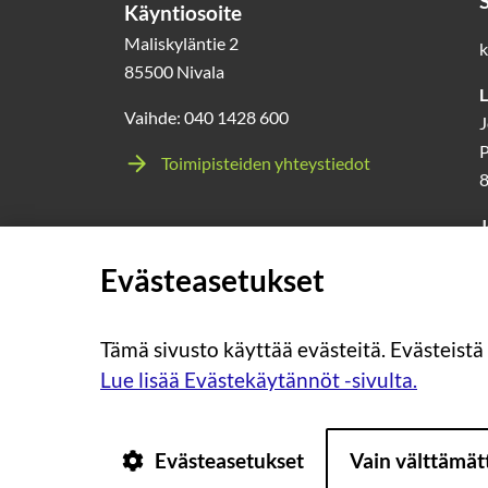
Käyntiosoite
Maliskyläntie 2
k
85500 Nivala
L
Vaihde: 040 1428 600
J
P
Toimipisteiden yhteystiedot
J
l
Evästeasetukset
0
Tämä sivusto käyttää evästeitä. Evästeistä
Lue lisää Evästekäytännöt -sivulta.
Evästeasetukset
Vain välttämä
Tietosuoja
Tietoa evästeistä