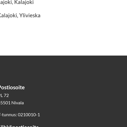
ajoki, Kalajoki
alajoki, Ylivieska
Postiosoite
L 72
5501 Nivala
-tunnus: 0210010-1