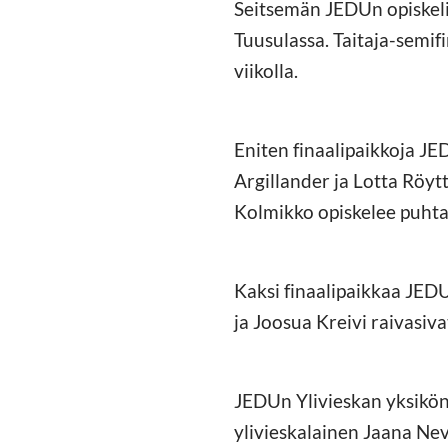
Seitsemän JEDUn opiskelija
Tuusulassa. Taitaja-semif
viikolla.
Eniten finaalipaikkoja JED
Argillander ja Lotta Röytt
Kolmikko opiskelee puhtau
Kaksi finaalipaikkaa JEDU
ja Joosua Kreivi raivasi
JEDUn Ylivieskan yksikön 
ylivieskalainen Jaana Neva