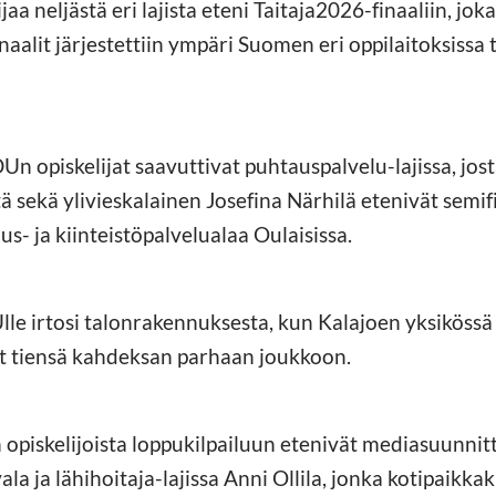
a neljästä eri lajista eteni Taitaja2026-finaaliin, joka
inaalit järjestettiin ympäri Suomen eri oppilaitoksiss
Un opiskelijat saavuttivat puhtauspalvelu-lajissa, jost
ä sekä ylivieskalainen Josefina Närhilä etenivät semif
s- ja kiinteistöpalvelualaa Oulaisissa.
lle irtosi talonrakennuksesta, kun Kalajoen yksikössä
vat tiensä kahdeksan parhaan joukkoon.
opiskelijoista loppukilpailuun etenivät mediasuunnitt
la ja lähihoitaja-lajissa Anni Ollila, jonka kotipaikka