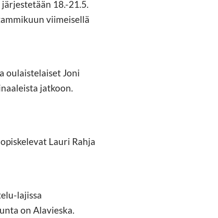
 järjestetään 18.-21.5.
a tammikuun viimeisellä
a oulaistelaiset Joni
inaaleista jatkoon.
 opiskelevat Lauri Rahja
elu-lajissa
kunta on Alavieska.