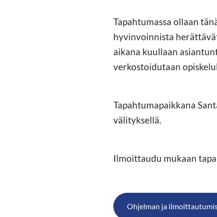
Tapahtumassa ollaan tänä
hyvinvoinnista herättävät
aikana kuullaan asiantunt
verkostoidutaan opiskelu
Tapahtumapaikkana Santa’
välityksellä.
Ilmoittaudu mukaan tap
Ohjelman ja ilmoittautumisl