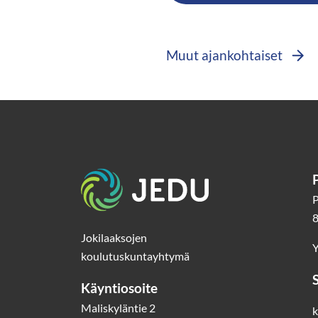
Muut ajankohtaiset
Etusivu
P
8
Jokilaaksojen
Y
koulutuskuntayhtymä
Käyntiosoite
Maliskyläntie 2
k