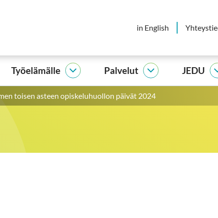
in English
Yhteysti
Työelämälle
Palvelut
JEDU
elijalle
Työelämälle
Palvelut
vut
alasivut
alasivut
omen toisen asteen opiskeluhuollon päivät 2024