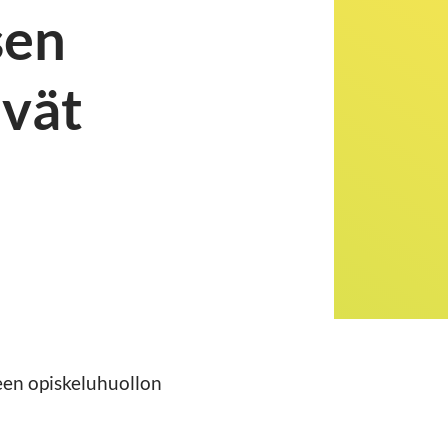
sen
ivät
een opiskeluhuollon