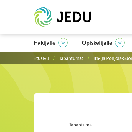
Siirry
Etusivu
sisältöön
Hakijalle
Opiskelijalle
Hakijalle
Opisk
alasivut
alasi
Etusivu
Tapahtumat
Itä- ja Pohjois-Su
Tapahtuma