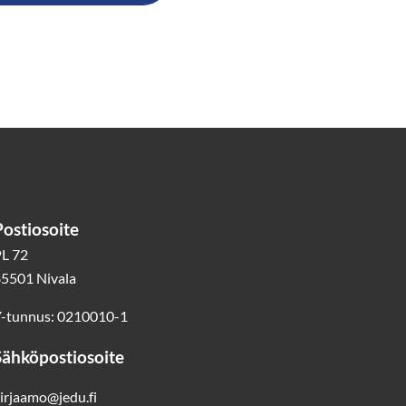
Postiosoite
L 72
5501 Nivala
-tunnus: 0210010-1
Sähköpostiosoite
irjaamo@jedu.fi