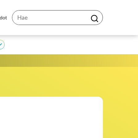
Hae
edot
H
a
e
JEDU
alasivut