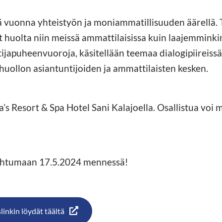
 vuonna yhteistyön ja moniammatillisuuden äärellä. 
 huolta niin meissä ammattilaisissa kuin laajemminki
ijapuheenvuoroja, käsitellään teemaa dialogipiireissä 
huollon asiantuntijoiden ja ammattilaisten kesken.
s Resort & Spa Hotel Sani Kalajoella. Osallistua voi
ahtumaan 17.5.2024 mennessä!
inkin löydät täältä