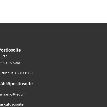
Postiosoite
L 72
5501 Nivala
-tunnus: 0210010-1
Sähköpostiosoite
irjaamo@jedu.fi
askutusosoite