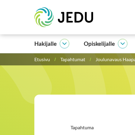
Siirry
Etusivu
sisältöön
Hakijalle
Opiskelijalle
Hakijalle
Opisk
alasivut
alasi
Etusivu
Tapahtumat
Joulunavaus Haap
Tapahtuma