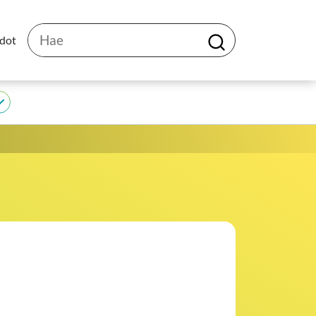
Hae
edot
H
a
e
JEDU
alasivut