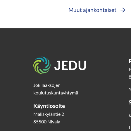
Muut ajankohtaiset
Etusivu
P
8
Jokilaaksojen
Y
koulutuskuntayhtymä
Käyntiosoite
Maliskyläntie 2
k
85500 Nivala
L