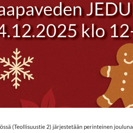
sä (Teollisuustie 2) järjestetään perinteinen joulu