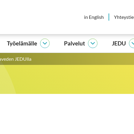
in English
Yhteysti
Työelämälle
Palvelut
JEDU
elijalle
Työelämälle
Palvelut
vut
alasivut
alasivut
aveden JEDUlla