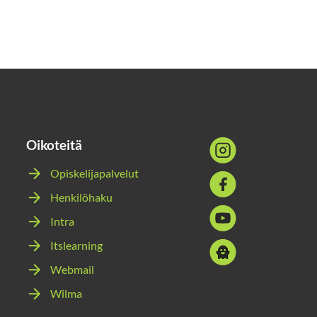
Oikoteitä
Sosiaalinen
media:
Opiskelijapalvelut
Sosiaalinen
instagram
Henkilöhaku
media:
Sosiaalinen
facebook
Intra
media:
Itslearning
Sosiaalinen
youtube
media:
Webmail
snapchat
Wilma