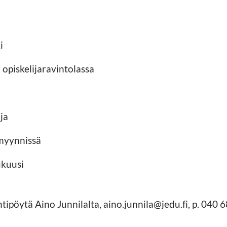
i
 opiskelijaravintolassa
ja
myynnissä
ukuusi
ipöytä Aino Junnilalta, aino.junnila@jedu.fi, p. 040 