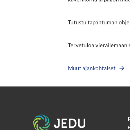
Tutustu tapahtuman ohj
Tervetuloa vierailemaan 
Muut ajankohtaiset
Etusivu
P