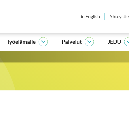
in English
Yhteysti
Työelämälle
Palvelut
JEDU
elijalle
Työelämälle
Palvelut
vut
alasivut
alasivut