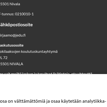
5501 Nivala
-tunnus: 0210010-1
Sähköpostiosoite
irjaamo@jedu.fi
askutusosoite
okilaaksojen koulutuskuntayhtymä
L 72
85501 NIVALA
os sait meiltä laskun ja tarvitset lisätietoja, ota yhteyttä
askutus@jedu.fi
40 1418 644
(laskutuspalvelut)
Lue lisää laskutuksesta
 osa on välttämättömiä ja osaa käytetään analytiikka- 