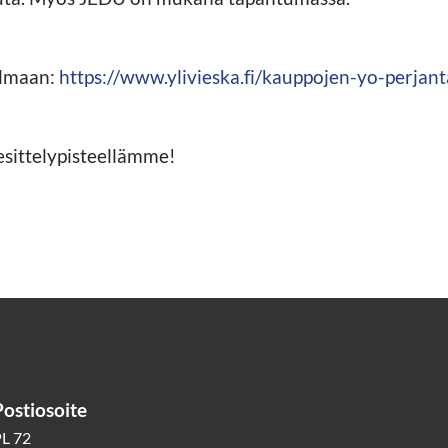
elmaan:
https://www.ylivieska.fi/kauppojen-yo-perjan
esittelypisteellämme!
Postiosoite
L 72