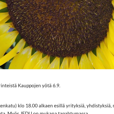
rinteistä Kauppojen yötä 6.9.
nkatu) klo 18.00 alkaen esillä yrityksiä, yhdistyksiä, 
muuta. Myös JEDU on mukana tapahtumassa.