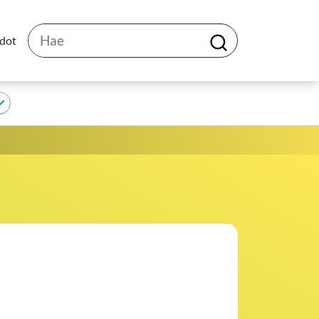
Hae
edot
H
a
e
JEDU
alasivut