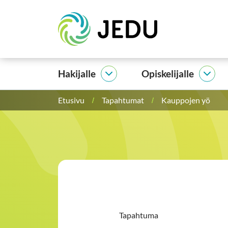
Siirry
Etusivu
sisältöön
Hakijalle
Opiskelijalle
Hakijalle
Opisk
alasivut
alasi
Etusivu
Tapahtumat
Kauppojen yö
Tapahtuma