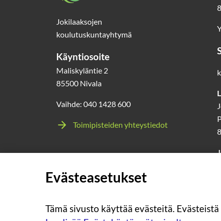
8
Jokilaaksojen
Y
koulutuskuntayhtymä
Käyntiosoite
Maliskyläntie 2
k
85500 Nivala
L
Vaihde: 040 1428 600
J
P
Toimipisteiden yhteystiedot
J
l
Evästeasetukset
0
Tämä sivusto käyttää evästeitä. Evästeistä