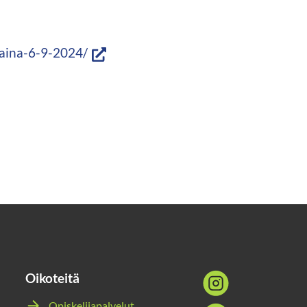
(siirryt
taina-6-9-2024/
toiseen
palveluun)
Oikoteitä
Sosiaalinen
media:
Opiskelijapalvelut