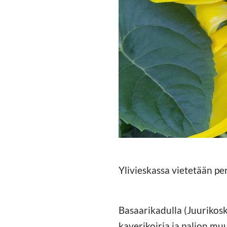
Ylivieskassa vietetään pe
Basaarikadulla (Juurikoske
kaverikoiria ja paljon 