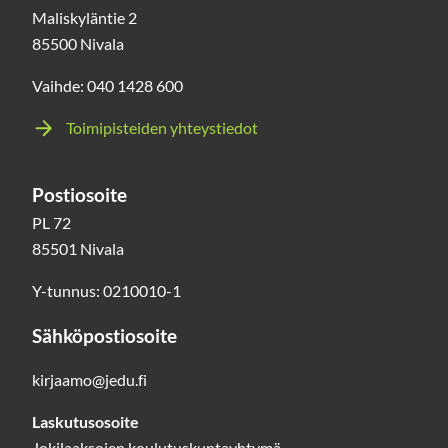
Maliskyläntie 2
85500 Nivala
Vaihde: 040 1428 600
Toimipisteiden yhteystiedot
Postiosoite
PL 72
85501 Nivala
Y-tunnus: 0210010-1
Sähköpostiosoite
kirjaamo@jedu.fi
Laskutusosoite
Jokilaaksojen koulutuskuntayhtymä