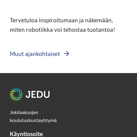
Tervetuloa inspiroitumaan ja näkemään,
miten robotiikka voi tehostaa tuotantoa!
Muut ajankohtaiset
Etusivu
Jokilaaksojen
koulutuskuntayhtymä
Käyntiosoite