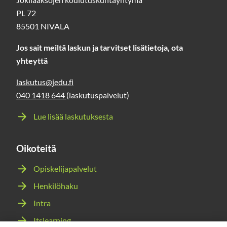
PL 72
85501 NIVALA
Jos sait meiltä laskun ja tarvitset lisätietoja, ota
yhteyttä
laskutus@jedu.fi
040 1418 644
(laskutuspalvelut)
Lue lisää laskutuksesta
Oikoteitä
Opiskelijapalvelut
Henkilöhaku
Intra
Itslearning