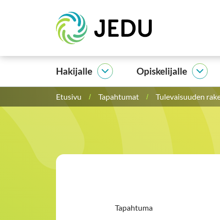
Siirry
Etusivu
sisältöön
Hakijalle
Opiskelijalle
Hakijalle
Opisk
alasivut
alasi
Etusivu
Tapahtumat
Tulevaisuuden rake
Tapahtuma