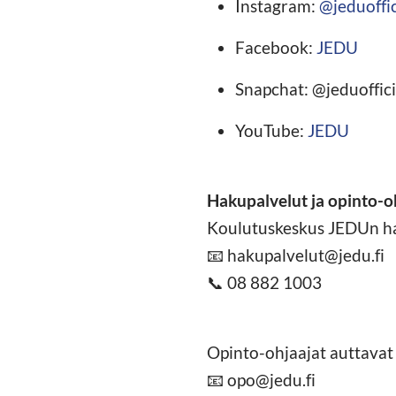
Instagram:
@jeduoffic
Facebook:
JEDU
Snapchat: @jeduoffici
YouTube:
JEDU
Hakupalvelut ja opinto-o
Koulutuskeskus JEDUn hak
📧 hakupalvelut@jedu.fi
📞 08 882 1003
Opinto-ohjaajat auttavat 
📧 opo@jedu.fi