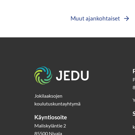
Muut ajankohtaiset
Etusivu
P
8
Jokilaaksojen
Y
koulutuskuntayhtymä
Käyntiosoite
Maliskyläntie 2
k
85500 Nivala