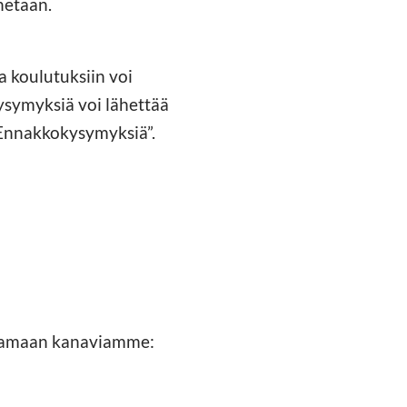
netaan.
a koulutuksiin voi
ysymyksiä voi lähettää
 “Ennakkokysymyksiä”.
raamaan kanaviamme: