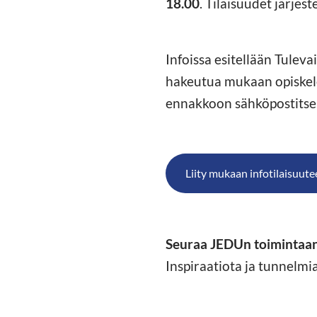
18.00
. Tilaisuudet järjes
Infoissa esitellään Tulev
hakeutua mukaan opiskele
ennakkoon sähköpostitse
Liity mukaan infotilaisuute
Seuraa JEDUn toimintaa
Inspiraatiota ja tunnel