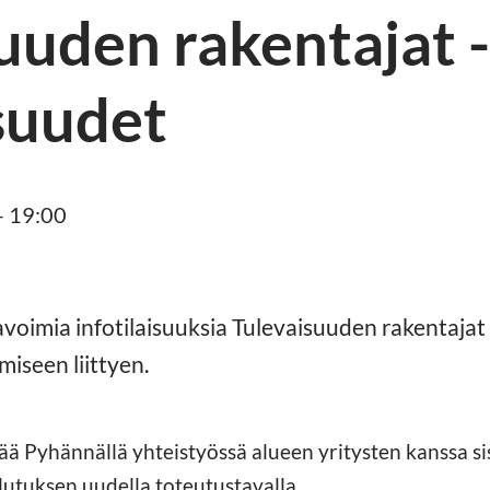
uuden rakentajat -
isuudet
– 19:00
avoimia infotilaisuuksia Tulevaisuuden rakentajat 
iseen liittyen.
ä Pyhännällä yhteistyössä alueen yritysten kanssa si
lutuksen uudella toteutustavalla.