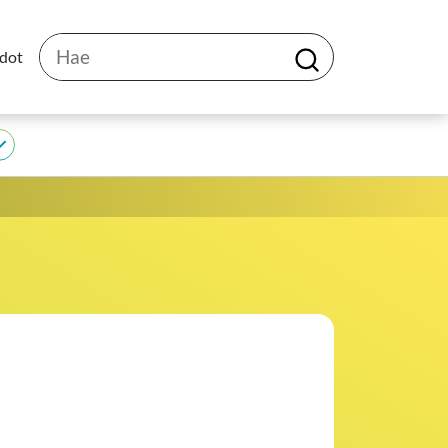
Hae
edot
H
a
e
JEDU
alasivut