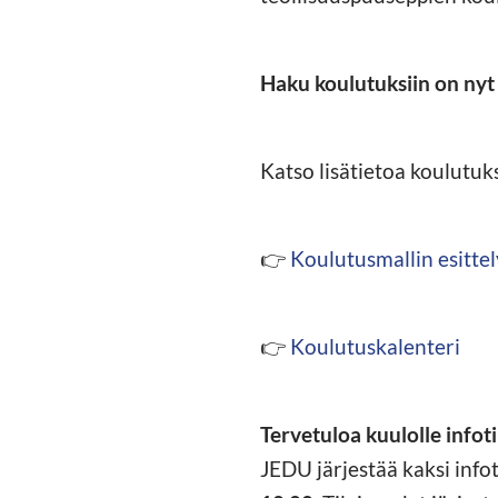
Haku koulutuksiin on nyt
Katso lisätietoa koulutuks
👉
Koulutusmallin esittel
👉
Koulutuskalenteri
Tervetuloa kuulolle infoti
JEDU järjestää kaksi info