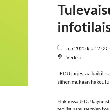
Tulevais
infotila
5.5.2025 klo 12:00 
Verkko
JEDU järjestää kaikille 
siihen mukaan hakeutum
Elokuussa JEDU käynnistä
teollisuuspuuseppien kou