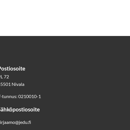
Postiosoite
L 72
5501 Nivala
-tunnus: 0210010-1
Sähköpostiosoite
irjaamo@jedu.fi