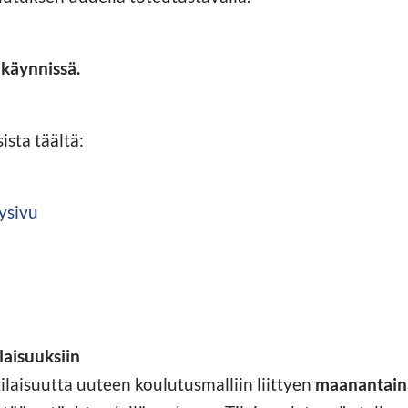
 käynnissä.
ista täältä:
ysivu
laisuuksiin
tilaisuutta uuteen koulutusmalliin liittyen
maanantaina