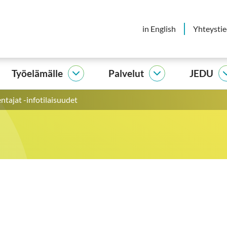
in English
Yhteysti
Työelämälle
Palvelut
JEDU
elijalle
Työelämälle
Palvelut
vut
alasivut
alasivut
ntajat -infotilaisuudet