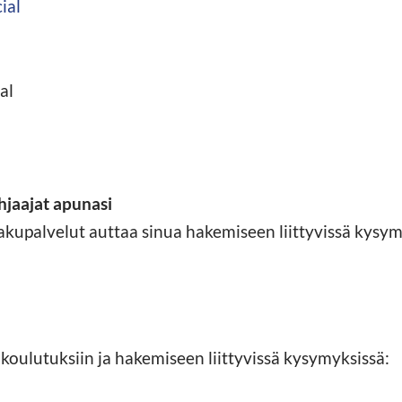
ial
al
hjaajat apunasi
upalvelut auttaa sinua hakemiseen liittyvissä kysym
koulutuksiin ja hakemiseen liittyvissä kysymyksissä: