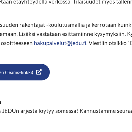
tetään etäyhteydellä verkossa. Tilaisuudet myös tallen
aisuuden rakentajat -koulutusmallia ja kerrotaan kuink
maan. Lisäksi vastataan esittämiinne kysymyksiin. K
 osoitteeseen
hakupalvelut@jedu.fi
. Viestiin otsikko
en (Teams-linkki)
n
mia JEDUn arjesta löytyy somessa! Kannustamme seu