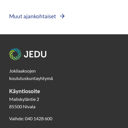
ikkuna
siirryt
Muut ajankohtaiset
toisee
palvel
Etusivu
Jokilaaksojen
koulutuskuntayhtymä
Käyntiosoite
Maliskyläntie 2
85500 Nivala
Vaihde: 040 1428 600