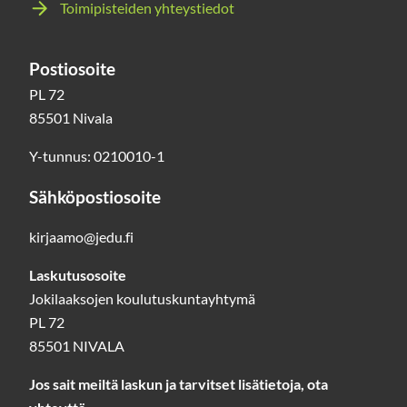
Toimipisteiden yhteystiedot
Postiosoite
PL 72
85501 Nivala
Y-tunnus: 0210010-1
Sähköpostiosoite
kirjaamo@jedu.fi
Laskutusosoite
Jokilaaksojen koulutuskuntayhtymä
PL 72
85501 NIVALA
Jos sait meiltä laskun ja tarvitset lisätietoja, ota