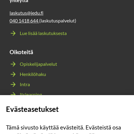
yhteyttä
laskutus@jedu.fi
040 1418 644
(laskutuspalvelut)
Lue lisää laskutuksesta
Oikoteitä
Opiskelijapalvelut
Henkilöhaku
Intra
Itslearning
Webmail
Evästeasetukset
Wilma
Tämä sivusto käyttää evästeitä. Evästeistä osa