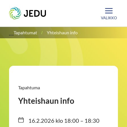
Siirry
Etusivu
sisältöön
VALIKKO
Tapahtumat
Yhteishaun info
Tapahtuma
Yhteishaun info
16.2.2026 klo 18:00 – 18:30