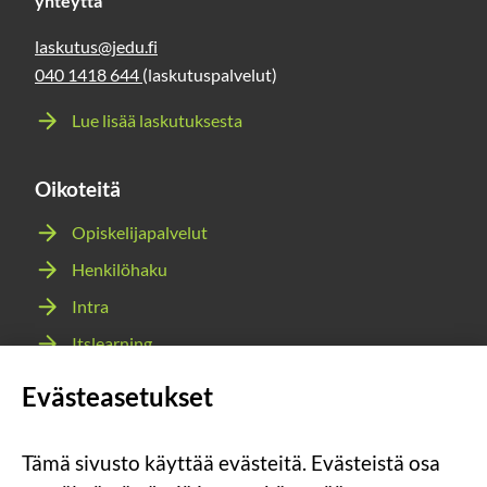
yhteyttä
laskutus@jedu.fi
040 1418 644
(laskutuspalvelut)
Lue lisää laskutuksesta
Oikoteitä
Opiskelijapalvelut
Henkilöhaku
Intra
Itslearning
Webmail
Evästeasetukset
Wilma
Tämä sivusto käyttää evästeitä. Evästeistä osa