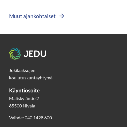
ikkuna
siirryt
Muut ajankohtaiset
toisee
palvel
Etusivu
Jokilaaksojen
koulutuskuntayhtymä
Käyntiosoite
Maliskyläntie 2
85500 Nivala
Vaihde: 040 1428 600