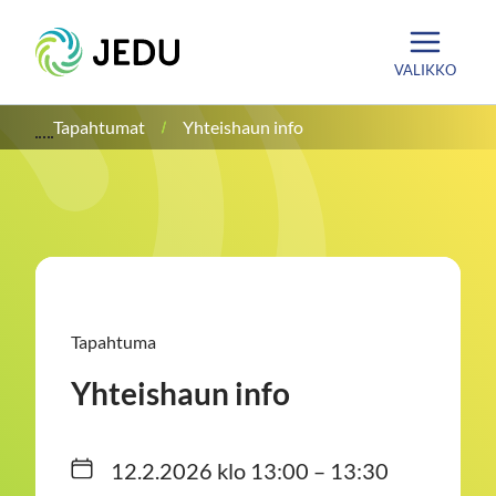
Siirry
Etusivu
sisältöön
VALIKKO
Tapahtumat
Yhteishaun info
Tapahtuma
Yhteishaun info
12.2.2026 klo 13:00 – 13:30