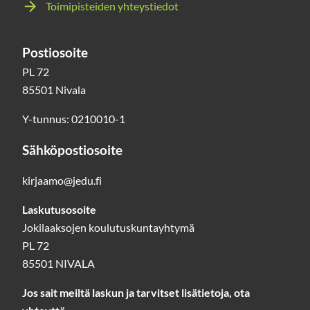
Toimipisteiden yhteystiedot
Postiosoite
PL 72
85501 Nivala
Y-tunnus: 0210010-1
Sähköpostiosoite
kirjaamo@jedu.fi
Laskutusosoite
Jokilaaksojen koulutuskuntayhtymä
PL 72
85501 NIVALA
Jos sait meiltä laskun ja tarvitset lisätietoja, ota