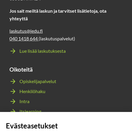
Jos sait meiltä laskun ja tarvitset lisätietoja, ota
yhteyttä
laskutus@jedu.fi
040 1418 644
(laskutuspalvelut)
Lue lisää laskutuksesta
Oikoteitä
Opiskelijapalvelut
Henkilöhaku
Intra
Itslearning
Webmail
Evästeasetukset
Wilma