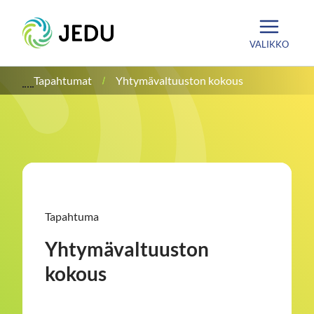
Siirry
Etusivu
sisältöön
VALIKKO
Tapahtumat
Yhtymävaltuuston kokous
Tapahtuma
Yhtymävaltuuston
kokous