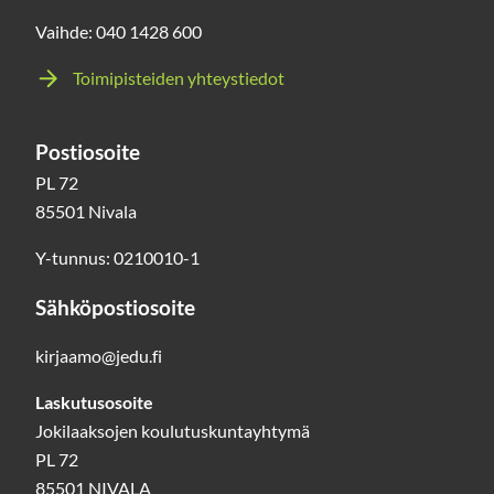
Vaihde: 040 1428 600
Toimipisteiden yhteystiedot
Postiosoite
PL 72
85501 Nivala
Y-tunnus: 0210010-1
Sähköpostiosoite
kirjaamo@jedu.fi
Laskutusosoite
Jokilaaksojen koulutuskuntayhtymä
PL 72
85501 NIVALA