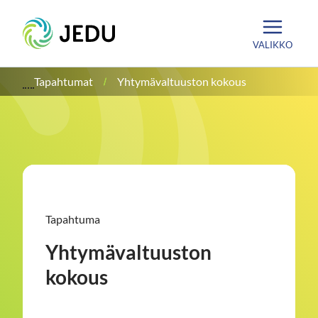
Siirry
Etusivu
sisältöön
VALIKKO
Tapahtumat
Yhtymävaltuuston kokous
Tapahtuma
Yhtymävaltuuston
kokous