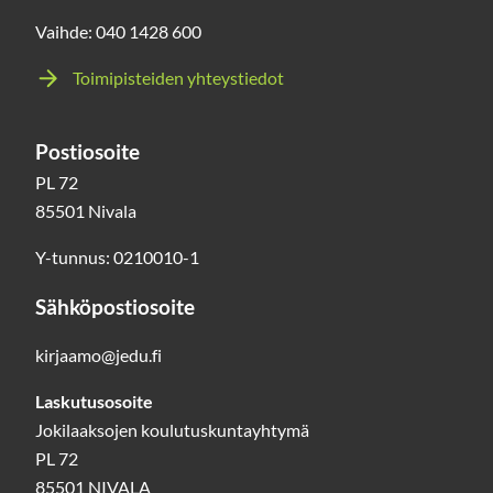
Vaihde: 040 1428 600
Toimipisteiden yhteystiedot
Postiosoite
PL 72
85501 Nivala
Y-tunnus: 0210010-1
Sähköpostiosoite
kirjaamo@jedu.fi
Laskutusosoite
Jokilaaksojen koulutuskuntayhtymä
PL 72
85501 NIVALA