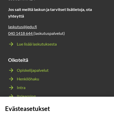
Jos sait meiltä laskun ja tarvitset lisätietoja, ota
yhteyttä
laskutus@jedu.fi
040 1418 644
(laskutuspalvelut)
Lue lisää laskutuksesta
Oikoteitä
Opiskelijapalvelut
Henkilöhaku
Intra
Itslearning
Webmail
Evästeasetukset
Wilma