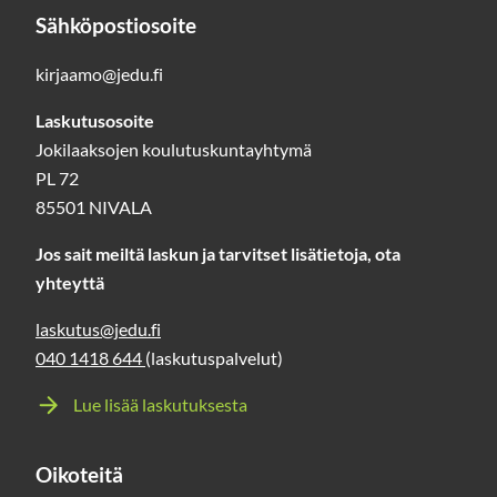
Sähköpostiosoite
kirjaamo@jedu.fi
Laskutusosoite
Jokilaaksojen koulutuskuntayhtymä
PL 72
85501 NIVALA
Jos sait meiltä laskun ja tarvitset lisätietoja, ota
yhteyttä
laskutus@jedu.fi
040 1418 644
(laskutuspalvelut)
Lue lisää laskutuksesta
Oikoteitä