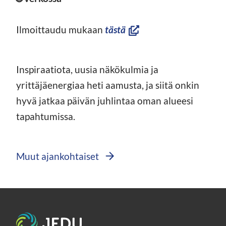
(avautuu
Ilmoittaudu mukaan
tästä
uuteen
ikkunaan,
Inspiraatiota, uusia näkökulmia ja
siirryt
yrittäjäenergiaa heti aamusta, ja siitä onkin
toiseen
hyvä jatkaa päivän juhlintaa oman alueesi
palveluun)
tapahtumissa.
Muut ajankohtaiset
Etusivu