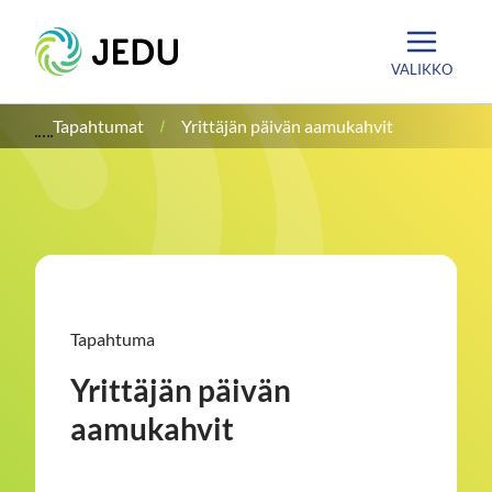
Siirry
Etusivu
sisältöön
VALIKKO
Tapahtumat
Yrittäjän päivän aamukahvit
Tapahtuma
Yrittäjän päivän
aamukahvit