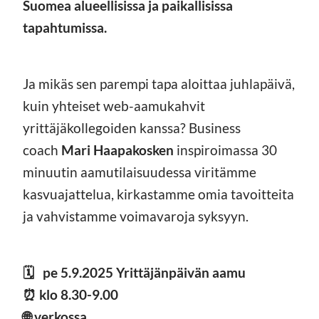
Suomea alueellisissa ja paikallisissa
tapahtumissa.
Ja mikäs sen parempi tapa aloittaa juhlapäivä,
kuin yhteiset web-aamukahvit
yrittäjäkollegoiden kanssa? Business
coach
Mari Haapakosken
inspiroimassa 30
minuutin aamutilaisuudessa viritämme
kasvuajattelua, kirkastamme omia tavoitteita
ja vahvistamme voimavaroja syksyyn.
🗓 pe 5.9.2025 Yrittäjänpäivän aamu
⏰ klo 8.30-9.00
🌐 verkossa