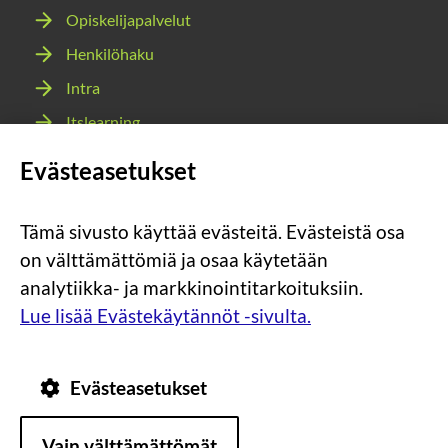
Opiskelijapalvelut
Henkilöhaku
Intra
Itslearning
Webmail
Evästeasetukset
Wilma
Tämä sivusto käyttää evästeitä. Evästeistä osa
Sosiaalinen
Sosiaalinen
Sosiaalinen
Sosiaalinen
on välttämättömiä ja osaa käytetään
media:
media:
media:
media:
analytiikka- ja markkinointitarkoituksiin.
instagram
facebook
youtube
snapchat
Lue lisää Evästekäytännöt -sivulta.
Evästeasetukset
Tietosuoja
Tietoa
Vain välttämättömät