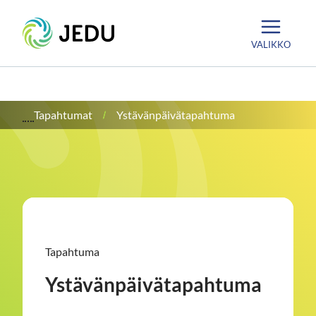
Siirry
Etusivu
sisältöön
VALIKKO
Tapahtumat
Ystävänpäivätapahtuma
Tapahtuma
Ystävänpäivätapahtuma