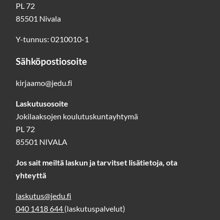
PL 72
85501 Nivala
Y-tunnus: 0210010-1
Sähköpostiosoite
kirjaamo@jedu.fi
Laskutusosoite
Jokilaaksojen koulutuskuntayhtymä
PL 72
85501 NIVALA
Jos sait meiltä laskun ja tarvitset lisätietoja, ota
yhteyttä
laskutus@jedu.fi
040 1418 644
(laskutuspalvelut)