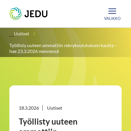
Siirry
Etusivu
sisältöön
VALIKKO
Uutiset
Työllisty uuteen ammattiin rekrykoulutuksen kautta –
hae 23.3.2026 mennessä
18.3.2026
Uutiset
Työllisty uuteen