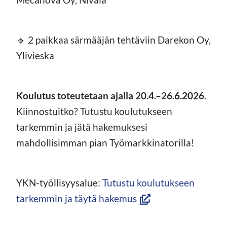
🔹 2 paikkaa särmääjän tehtäviin Darekon Oy,
Ylivieska
Koulutus toteutetaan ajalla 20.4.–26.6.2026
.
Kiinnostuitko? Tutustu koulutukseen
tarkemmin ja jätä hakemuksesi
mahdollisimman pian Työmarkkinatorilla!
YKN-työllisyysalue:
Tutustu koulutukseen
(avautuu
tarkemmin ja täytä hakemus
uuteen