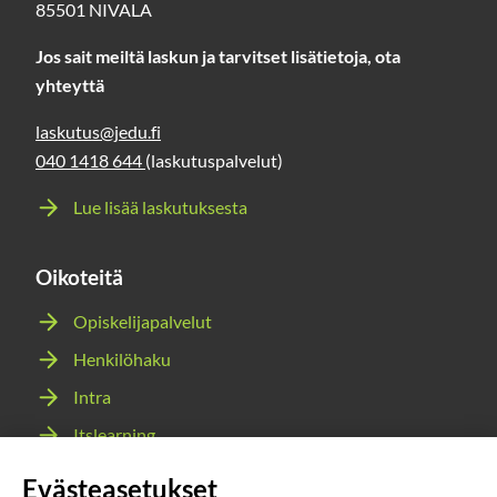
85501 NIVALA
Jos sait meiltä laskun ja tarvitset lisätietoja, ota
yhteyttä
laskutus@jedu.fi
040 1418 644
(laskutuspalvelut)
Lue lisää laskutuksesta
Oikoteitä
Opiskelijapalvelut
Henkilöhaku
Intra
Itslearning
Webmail
Evästeasetukset