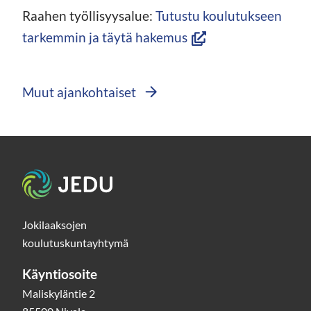
ikkunaan,
Raahen työllisyysalue:
Tutustu koulutukseen
siirryt
(avautuu
tarkemmin ja täytä hakemus
toiseen
uuteen
palveluun)
ikkunaan,
Muut ajankohtaiset
siirryt
toiseen
palveluun)
Etusivu
Jokilaaksojen
koulutuskuntayhtymä
Käyntiosoite
Maliskyläntie 2