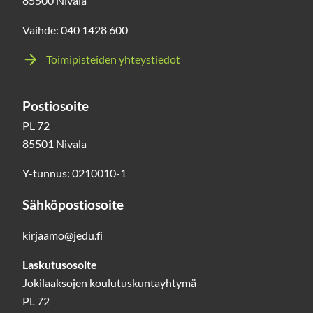
85500 Nivala
Vaihde: 040 1428 600
Toimipisteiden yhteystiedot
Postiosoite
PL 72
85501 Nivala
Y-tunnus: 0210010-1
Sähköpostiosoite
kirjaamo@jedu.fi
Laskutusosoite
Jokilaaksojen koulutuskuntayhtymä
PL 72