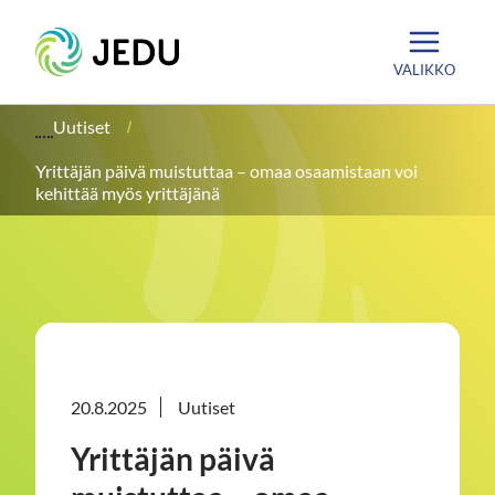
Siirry
Etusivu
sisältöön
VALIKKO
Uutiset
Yrittäjän päivä muistuttaa – omaa osaamistaan voi
kehittää myös yrittäjänä
20.8.2025
Uutiset
Yrittäjän päivä