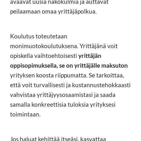
avaavat uusia näkökulmia ja auttavat
peilaamaan omaa yrittäjäpolkua.
Koulutus toteutetaan
monimuotokoulutuksena. Yrittäjänä voit
opiskella vaihtoehtoisesti
yrittäjän
oppisopimuksella, se on yrittäjälle maksuton
yrityksen koosta riippumatta. Se tarkoittaa,
että voit turvallisesti ja kustannustehokkaasti
vahvistaa yrittäjyysosaamistasi ja saada
samalla konkreettisia tuloksia yrityksesi
toimintaan.
Jos haluat kehittää itseäsi, kasvattaa