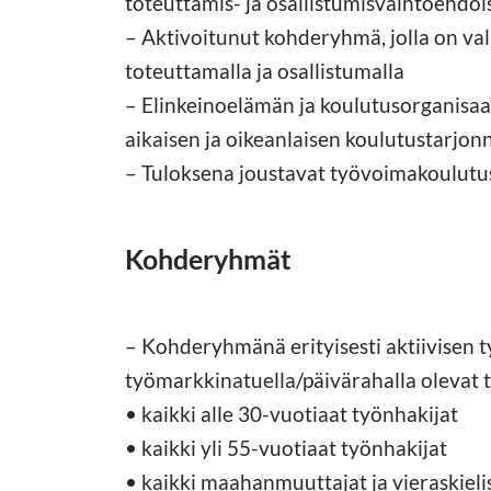
toteuttamis- ja osallistumisvaihtoehdoi
– Aktivoitunut kohderyhmä, jolla on val
toteuttamalla ja osallistumalla
– Elinkeinoelämän ja koulutusorganisaa
aikaisen ja oikeanlaisen koulutustarjon
– Tuloksena joustavat työvoimakoulutus
Kohderyhmät
– Kohderyhmänä erityisesti aktiivisen 
työmarkkinatuella/päivärahalla olevat 
• kaikki alle 30-vuotiaat työnhakijat
• kaikki yli 55-vuotiaat työnhakijat
• kaikki maahanmuuttajat ja vieraskieli