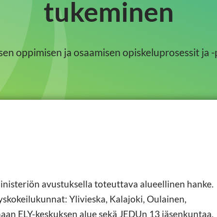
tukeminen
isen oppimisen ja osaamisen opiskeluprosessit ja -
isteriön avustuksella toteuttava alueellinen hanke.
skokeilukunnat: Ylivieska, Kalajoki, Oulainen,
nmaan ELY-keskuksen alue sekä JEDUn 13 jäsenkuntaa.