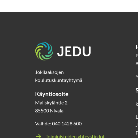
Etusivu
P
8
Jokilaaksojen
Y
koulutuskuntayhtymä
Käyntiosoite
Maliskyläntie 2
k
85500 Nivala
L
Vaihde: 040 1428 600
J
P
Toimipisteiden yhteystiedot