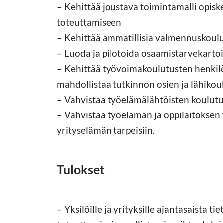
– Kehittää joustava toimintamalli opisk
toteuttamiseen
– Kehittää ammatillisia valmennuskoulu
– Luoda ja pilotoida osaamistarvekartoi
– Kehittää työvoimakoulutusten henkilök
mahdollistaa tutkinnon osien ja lähiko
– Vahvistaa työelämälähtöisten koulutu
– Vahvistaa työelämän ja oppilaitoksen 
yrityselämän tarpeisiin.
Tulokset
– Yksilöille ja yrityksille ajantasaista 