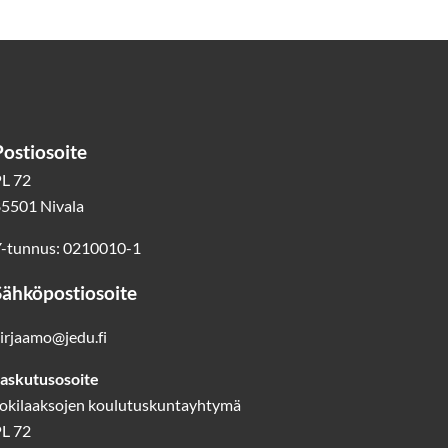
Postiosoite
L 72
5501 Nivala
-tunnus: 0210010-1
Sähköpostiosoite
irjaamo@jedu.fi
askutusosoite
okilaaksojen koulutuskuntayhtymä
L 72