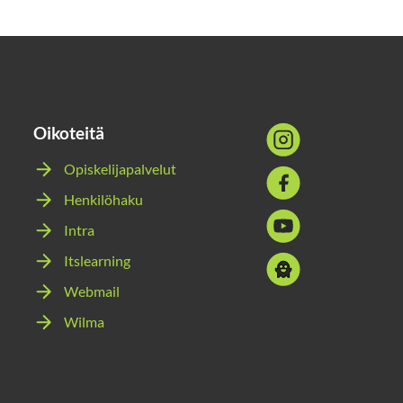
Oikoteitä
Sosiaalinen
media:
Opiskelijapalvelut
Sosiaalinen
instagram
Henkilöhaku
media:
Sosiaalinen
facebook
Intra
media:
Itslearning
Sosiaalinen
youtube
media:
Webmail
snapchat
Wilma