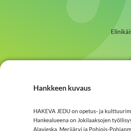
Elinikä
Hankkeen kuvaus
HAKEVA JEDU on opetus- ja kulttuurimin
Hankealueena on Jokilaaksojen työllisyy
Alavieska, Merijärvi ja Pohjois-Pohja