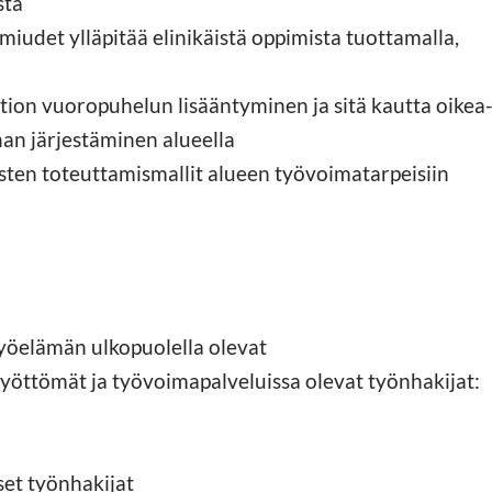
sta
miudet ylläpitää elinikäistä oppimista tuottamalla,
tion vuoropuhelun lisääntyminen ja sitä kautta oikea
nan järjestäminen alueella
ten toteuttamismallit alueen työvoimatarpeisiin
työelämän ulkopuolella olevat
työttömät ja työvoimapalveluissa olevat työnhakijat:
set työnhakijat