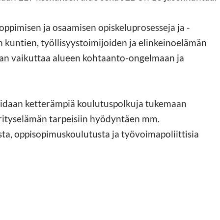
oppimisen ja osaamisen opiskeluprosesseja ja -
en kuntien, työllisyystoimijoiden ja elinkeinoelämän
aan vaikuttaa alueen kohtaanto-ongelmaan ja
noidaan ketterämpiä koulutuspolkuja tukemaan
 yrityselämän tarpeisiin hyödyntäen mm.
sta, oppisopimuskoulutusta ja työvoimapoliittisia