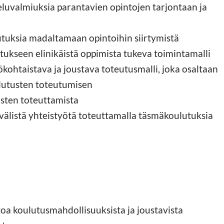
eluvalmiuksia parantavien opintojen tarjontaan ja
tuksia madaltamaan opintoihin siirtymistä
tukseen elinikäistä oppimista tukeva toimintamalli
ohtaistava ja joustava toteutusmalli, joka osaltaan
ulutusten toteutumisen
sten toteuttamista
välistä yhteistyötä toteuttamalla täsmäkoulutuksia
tietoa koulutusmahdollisuuksista ja joustavista