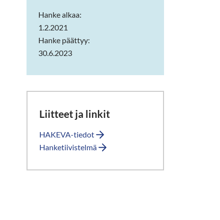
Hanke alkaa:
1.2.2021
Hanke päättyy:
30.6.2023
Liitteet ja linkit
HAKEVA-tiedot
Hanketiivistelmä