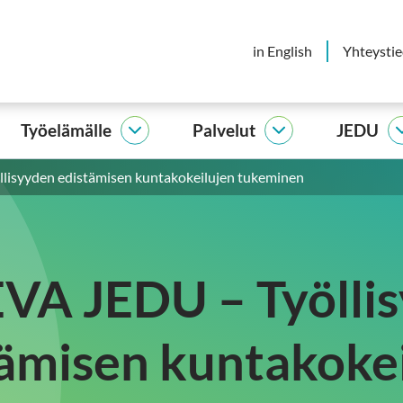
in English
Yhteysti
Työelämälle
Palvelut
JEDU
elijalle
Työelämälle
Palvelut
vut
alasivut
alasivut
isyyden edistämisen kuntakokeilujen tukeminen
A JEDU – Työlli
ämisen kuntakoke