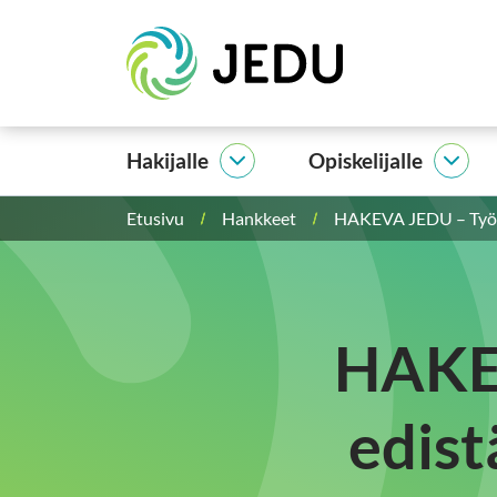
Siirry
Etusivu
sisältöön
Hakijalle
Opiskelijalle
Hakijalle
Opisk
alasivut
alasi
Etusivu
Hankkeet
HAKEVA JEDU – Työll
HAKEV
edist