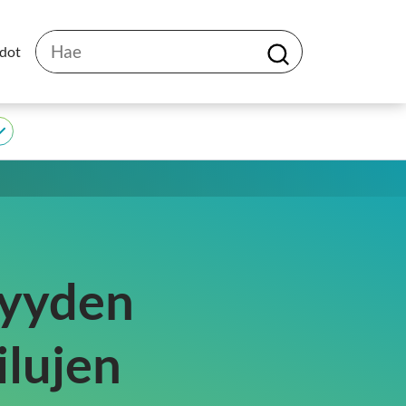
Hae
edot
H
a
e
JEDU
alasivut
syyden
ilujen