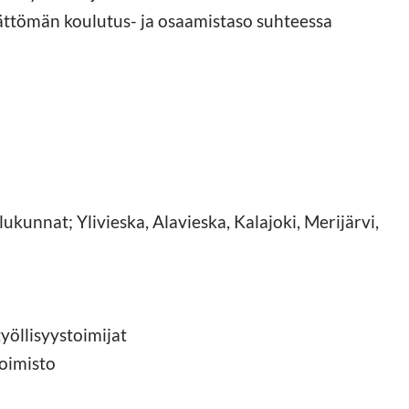
ämättömän koulutus- ja osaamistaso suhteessa
ukunnat; Ylivieska, Alavieska, Kalajoki, Merijärvi,
työllisyystoimijat
oimisto