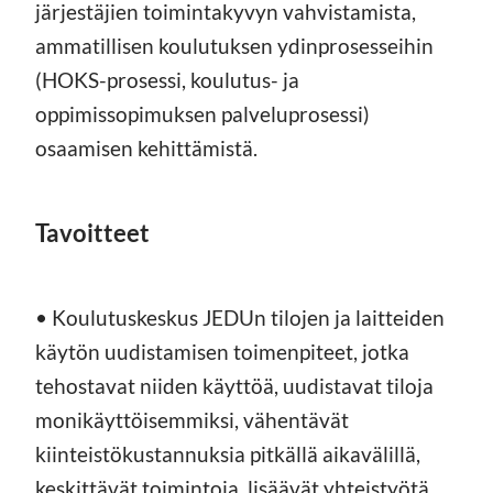
järjestäjien toimintakyvyn vahvistamista,
ammatillisen koulutuksen ydinprosesseihin
(HOKS-prosessi, koulutus- ja
oppimissopimuksen palveluprosessi)
osaamisen kehittämistä.
Tavoitteet
• Koulutuskeskus JEDUn tilojen ja laitteiden
käytön uudistamisen toimenpiteet, jotka
tehostavat niiden käyttöä, uudistavat tiloja
monikäyttöisemmiksi, vähentävät
kiinteistökustannuksia pitkällä aikavälillä,
keskittävät toimintoja, lisäävät yhteistyötä