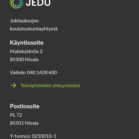
Jokilaaksojen
koulutuskuntayhtymä
Käyntiosoite
Maliskyläntie 2
85500 Nivala
Vaihde: 040 1428 600
Toimipisteiden yhteystiedot
Postiosoite
PL 72
85501 Nivala
Y-tunnus: 0210010-1