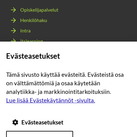
Opiskelijapalvelut
Henkilöhaku
Intra
Itslearning
Webmail
Evästeasetukset
Wilma
Tämä sivusto käyttää evästeitä. Evästeistä osa
Sosiaalinen
Sosiaalinen
Sosiaalinen
Sosiaalinen
on välttämättömiä ja osaa käytetään
media:
media:
media:
media:
analytiikka- ja markkinointitarkoituksiin.
instagram
facebook
youtube
snapchat
Lue lisää Evästekäytännöt -sivulta.
Evästeasetukset
Tietosuoja
Tietoa