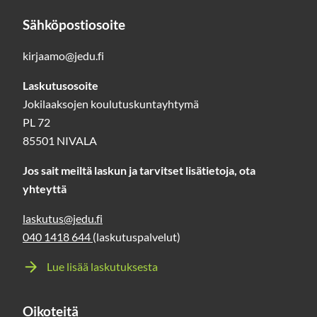
Sähköpostiosoite
kirjaamo@jedu.fi
Laskutusosoite
Jokilaaksojen koulutuskuntayhtymä
PL 72
85501 NIVALA
Jos sait meiltä laskun ja tarvitset lisätietoja, ota
yhteyttä
laskutus@jedu.fi
040 1418 644
(laskutuspalvelut)
Lue lisää laskutuksesta
Oikoteitä