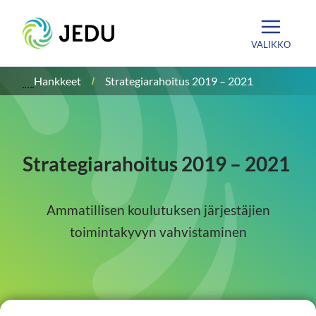
Siirry
Etusivu
sisältöön
VALIKKO
Hankkeet
Strategiarahoitus 2019 – 2021
Strategiarahoitus 2019 – 2021
Ammatillisen koulutuksen järjestäjien
toimintakyvyn vahvistaminen