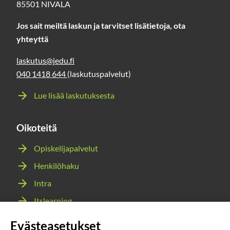
85501 NIVALA
Jos sait meiltä laskun ja tarvitset lisätietoja, ota
yhteyttä
laskutus@jedu.fi
040 1418 644
(laskutuspalvelut)
Lue lisää laskutuksesta
Oikoteitä
Opiskelijapalvelut
Henkilöhaku
Intra
Itslearning
Webmail
Evästeasetukset