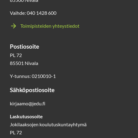
Vaihde: 040 1428 600
Toimipisteiden yhteystiedot
Postiosoite
PL 72
85501 Nivala
Y-tunnus: 0210010-1
Sähköpostiosoite
kirjaamo@jedu.fi
Laskutusosoite
Jokilaaksojen koulutuskuntayhtymä
PL 72