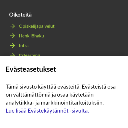
Oikoteitä
Opiskelijapalvelut
Henkilöhaku
Intra
Itslearning
Webmail
Evästeasetukset
Wilma
Tämä sivusto käyttää evästeitä. Evästeistä osa
Sosiaalinen
Sosiaalinen
Sosiaalinen
Sosiaalinen
on välttämättömiä ja osaa käytetään
media:
media:
media:
media:
analytiikka- ja markkinointitarkoituksiin.
instagram
facebook
youtube
snapchat
Lue lisää Evästekäytännöt -sivulta.