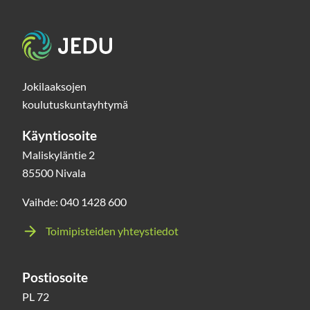
Etusivu
Jokilaaksojen
koulutuskuntayhtymä
Käyntiosoite
Maliskyläntie 2
85500 Nivala
Vaihde: 040 1428 600
Toimipisteiden yhteystiedot
Postiosoite
PL 72