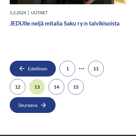
5.2.2024
UUTISET
JEDUlle neljä mitalia Saku ry:n talvikisoista
…
Edellinen
1
11
12
13
14
15
Seuraava