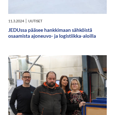
11.3.2024
UUTISET
JEDUssa pääsee hankkimaan sähköistä
osaamista ajoneuvo- ja logistiikka-aloilla