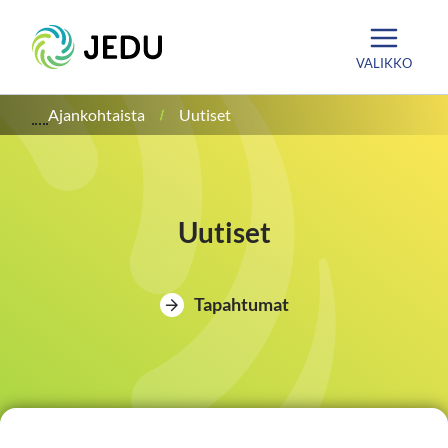
Siirry
Etusivu
sisältöön
VALIKKO
Ajankohtaista
Uutiset
Uutiset
Tapahtumat