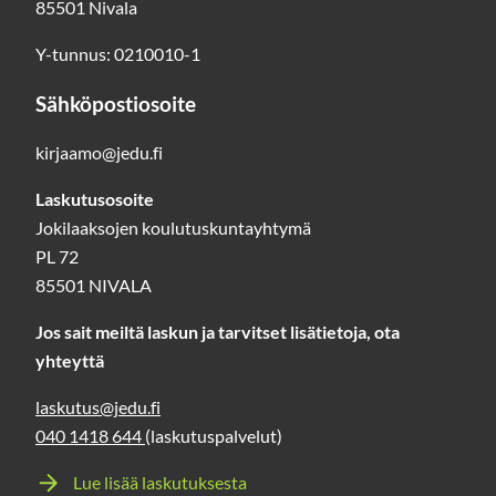
85501 Nivala
Y-tunnus: 0210010-1
Sähköpostiosoite
kirjaamo@jedu.fi
Laskutusosoite
Jokilaaksojen koulutuskuntayhtymä
PL 72
85501 NIVALA
Jos sait meiltä laskun ja tarvitset lisätietoja, ota
yhteyttä
laskutus@jedu.fi
040 1418 644
(laskutuspalvelut)
Lue lisää laskutuksesta